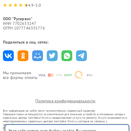
4.9-5.0
ООО "Русервис"
ИНН 7702633247
ОГРН 1077746335776
Поделиться в соц. сетях:
Мы принимаем
все формы оплаты
Политика конфиденциальности
Вся информация на сайте носит исключительно справочный характер.
Товарные знаки используются исключительно для описания устройств, в отношении которых
сервисные центры kem.beko-fixim.ru предоставляют услуги по ремонту. Услуги оказываются в
неавторизованных сервисных центрах kem.beko-fixim.ru, которые не связаны с
правообладателями товарных знаков или их официальными представителями.
Ремонт осуществляется для устройств, уже введенных в гражданский оборот в соответствии
Этот сайт использует файлы cookie. Вы можете