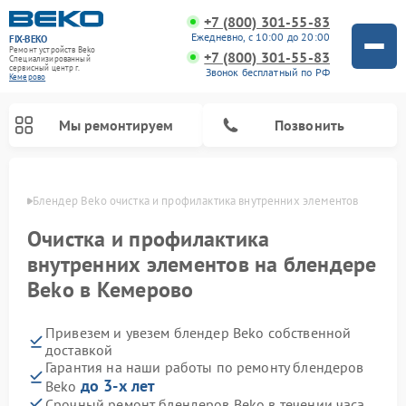
+7 (800) 301-55-83
Ежедневно, с 10:00 до 20:00
FIX-BEKO
Ремонт устройств Beko
+7 (800) 301-55-83
Специализированный
cервисный центр г.
Звонок бесплатный по РФ
Кемерово
Мы ремонтируем
Позвонить
ерово
Блендер Beko очистка и профилактика внутренних элементов
Очистка и профилактика
внутренних элементов на блендере
Beko в Кемерово
Привезем и увезем блендер Beko собственной
доставкой
Гарантия на наши работы по ремонту блендеров
Ремонт стиральных машин Beko
Ремонт сушильных машин Beko
Ремонт кухонных комбайнов Beko
Ремонт морозильных камер Beko
Ремонт вертикальных пылесосов Beko
Ремонт посудомоечных машин Beko
Ремонт микроволновых печей Beko
до 3-х лет
Beko
Срочный ремонт блендеров Beko в течении часа