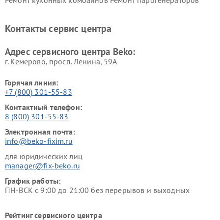
Beko
Beko
Ремонт блендеров Beko
Ремонт кофеварок Beko
Контакты сервис центра
Ремонт холодильников Beko
Ремонт морозильных камер
Beko
Адрес сервисного центра Beko:
г. Кемерово, просп. Ленина, 59А
Горячая линия:
+7 (800) 301-55-83
Контактный телефон:
8 (800) 301-55-83
Электронная почта:
info@beko-fixim.ru
для юридических лиц
manager@fix-beko.ru
График работы:
ПН-ВСК с 9:00 до 21:00 без перерывов и выходных
Рейтинг сервисного центра