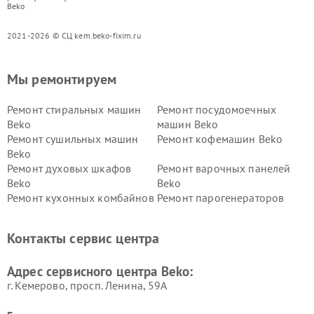
Beko
2021-2026 © СЦ kem.beko-fixim.ru
Мы ремонтируем
Ремонт стиральных машин
Ремонт посудомоечных
Beko
машин Beko
Ремонт сушильных машин
Ремонт кофемашин Beko
Beko
Ремонт духовых шкафов
Ремонт варочных панелей
Beko
Beko
Ремонт кухонных комбайнов
Ремонт парогенераторов
Beko
Beko
Ремонт блендеров Beko
Ремонт кофеварок Beko
Контакты сервис центра
Ремонт холодильников Beko
Ремонт морозильных камер
Beko
Адрес сервисного центра Beko:
г. Кемерово, просп. Ленина, 59А