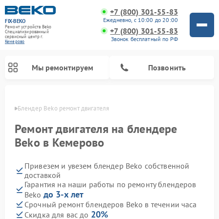
+7 (800) 301-55-83
Ежедневно, с 10:00 до 20:00
FIX-BEKO
Ремонт устройств Beko
+7 (800) 301-55-83
Специализированный
cервисный центр г.
Звонок бесплатный по РФ
Кемерово
Мы ремонтируем
Позвонить
ерово
Блендер Beko ремонт двигателя
Ремонт двигателя на блендере
Beko в Кемерово
Привезем и увезем блендер Beko собственной
доставкой
Гарантия на наши работы по ремонту блендеров
до 3-х лет
Beko
Ремонт стиральных машин Beko
Ремонт сушильных машин Beko
Ремонт кухонных комбайнов Beko
Ремонт морозильных камер Beko
Ремонт вертикальных пылесосов Beko
Ремонт посудомоечных машин Beko
Ремонт микроволновых печей Beko
Срочный ремонт блендеров Beko в течении часа
20%
Скидка для вас до