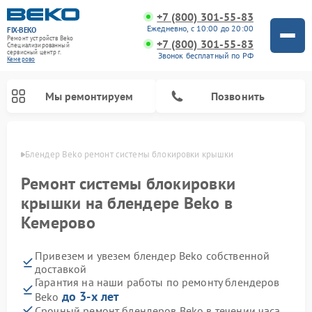
+7 (800) 301-55-83
Ежедневно, с 10:00 до 20:00
FIX-BEKO
Ремонт устройств Beko
+7 (800) 301-55-83
Специализированный
cервисный центр г.
Звонок бесплатный по РФ
Кемерово
Мы ремонтируем
Позвонить
ерово
Блендер Beko ремонт системы блокировки крышки
Ремонт системы блокировки
крышки на блендере Beko в
Кемерово
Привезем и увезем блендер Beko собственной
доставкой
Гарантия на наши работы по ремонту блендеров
Ремонт стиральных машин Beko
Ремонт сушильных машин Beko
Ремонт кухонных комбайнов Beko
Ремонт морозильных камер Beko
Ремонт вертикальных пылесосов Beko
Ремонт посудомоечных машин Beko
Ремонт микроволновых печей Beko
до 3-х лет
Beko
Срочный ремонт блендеров Beko в течении часа