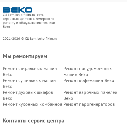
СЦ kem.beko-fixim.ru - сеть
сервисных центров в Кемерово по
ремонту и обслуживанию техники
Beko
2021-2026 © СЦ kem.beko-fixim.ru
Мы ремонтируем
Ремонт стиральных машин
Ремонт посудомоечных
Beko
машин Beko
Ремонт сушильных машин
Ремонт кофемашин Beko
Beko
Ремонт духовых шкафов
Ремонт варочных панелей
Beko
Beko
Ремонт кухонных комбайнов
Ремонт парогенераторов
Beko
Beko
Ремонт блендеров Beko
Ремонт кофеварок Beko
Контакты сервис центра
Ремонт холодильников Beko
Ремонт морозильных камер