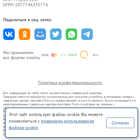
ОГРН 1077746335776
Поделиться в соц. сетях:
Мы принимаем
все формы оплаты
Политика конфиденциальности
Вся информация на сайте носит исключительно справочный характер.
Товарные знаки используются исключительно для описания устройств, в отношении которых
сервисные центры kem.beko-fixim.ru предоставляют услуги по ремонту. Услуги оказываются в
неавторизованных сервисных центрах kem.beko-fixim.ru, которые не связаны с
правообладателями товарных знаков или их официальными представителями.
Ремонт осуществляется для устройств, уже введенных в гражданский оборот в соответствии
Этот сайт использует файлы cookie. Вы можете
со статьей 1487 ГК РФ.
Использование товарных знаков не преследует цели индивидуализации услуг или введения
ознакомиться с
правилами использования
Согласен
потребителей в заблуждение, а служит для информирования о предоставляемых услугах по
ремонту техники указанных брендов.
файлов cookie
Представленная на сайте информация не является публичной офертой, определяемой
положениями Статьи 437(2) Гражданского кодекса РФ