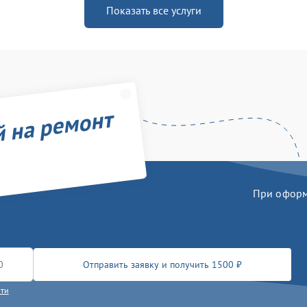
Показать все услуги
й на ремонт
При оформл
Отправить заявку и получить 1500 ₽
сти