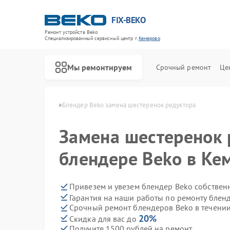
FIX-BEKO
Ремонт устройств Beko
Специализированный cервисный центр г.
Кемерово
Мы ремонтируем
Срочный ремонт
Це
ов Beko в Кемерово
Блендер Beko замена шестеренок редуктора
Замена шестеренок 
блендере Beko в Ке
Привезем и увезем блендер Beko собствен
Гарантия на наши работы по ремонту блен
Срочный ремонт блендеров Beko в течении
20%
Скидка для вас до
Получите 1500 рублей на ремонт
Ремонт стиральных машин Beko
Ремонт посудомоечных машин Beko
Ремонт сушильных машин Beko
Ремонт духовых шкафов Beko
Ремонт варочных панелей Beko
Ремонт кухонных комбайнов Beko
Ремонт парогенераторов Beko
Ремонт морозильных камер Beko
Ремонт вертикальных пылесосов Beko
Ремонт водонагревателей Beko
Ремонт микроволновых печей Beko