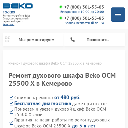
+7 (800) 301-55-83
Ежедневно, с 10:00 до 20:00
FIX-BEKO
Ремонт устройств Beko
+7 (800) 301-55-83
Специализированный
cервисный центр г.
Звонок бесплатный по РФ
Кемерово
Мы ремонтируем
Позвонить
ерово
Ремонт духового шкафа Beko OCM 25500 X в Кемерово
Ремонт духового шкафа Beko OCM
25500 X в Кемерово
от 480 руб.
Стоимость ремонта
Бесплатная диагностика
даже при отказе
Привезем и увезем духовой шкаф Beko OCM
25500 X сами
Ремонт стиральных машин Beko
Ремонт сушильных машин Beko
Ремонт морозильных камер Beko
Ремонт вертикальных пылесосов Beko
Ремонт посудомоечных машин Beko
Ремонт кухонных комбайнов Beko
Ремонт микроволновых печей Beko
Гарантия на наши работы по ремонту духовых
до 3-х лет
шкафов Beko OCM 25500 X