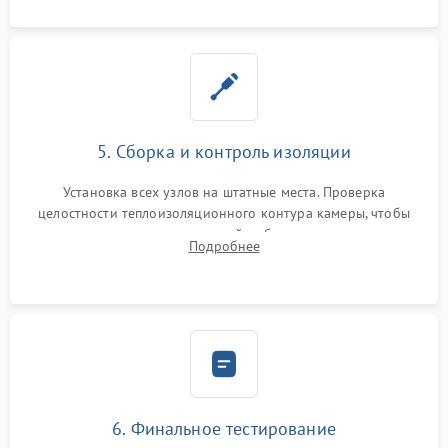
5. Сборка и контроль изоляции
Установка всех узлов на штатные места. Проверка
целостности теплоизоляционного контура камеры, чтобы
исключить перегрев кухонной мебели и потерю тепла.
Подробнее
Надежная фиксация клемм и сборка корпуса шкафа.
6. Финальное тестирование