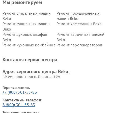
Мы ремонтируем
Ремонт стиральных машин
Ремонт посудомоечных
Beko
машин Beko
Ремонт сушильных машин
Ремонт кофемашин Beko
Beko
Ремонт духовых шкафов
Ремонт варочных панелей
Beko
Beko
Ремонт кухонных комбайнов
Ремонт парогенераторов
Beko
Beko
Ремонт блендеров Beko
Ремонт кофеварок Beko
Контакты сервис центра
Ремонт холодильников Beko
Ремонт морозильных камер
Beko
Адрес сервисного центра Beko:
г. Кемерово, просп. Ленина, 59А
Горячая линия:
+7 (800) 301-55-83
Контактный телефон:
8 (800) 301-55-83
Электронная почта: