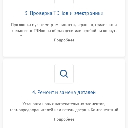
3. Проверка ТЭНов и электроники
Прозвонка мультиметром нижнего, верхнего, грилевого и
кольцевого ТЭНов на обрыв цепи или пробой на корпус.
Диагностика термостата, датчиков температуры,
Подробнее
переключателя режимов и мотора конвекции.
4. Ремонт и замена деталей
Установка новых нагревательных элементов,
термопредохранителей или петель дверцы. Компонентный
ремонт электронного модуля управления, замена
Подробнее
выгоревших реле, восстановление контактов и замена
уплотнителя.