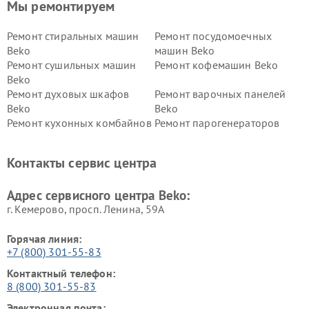
Мы ремонтируем
Ремонт стиральных машин
Ремонт посудомоечных
Beko
машин Beko
Ремонт сушильных машин
Ремонт кофемашин Beko
Beko
Ремонт духовых шкафов
Ремонт варочных панелей
Beko
Beko
Ремонт кухонных комбайнов
Ремонт парогенераторов
Beko
Beko
Ремонт блендеров Beko
Ремонт кофеварок Beko
Контакты сервис центра
Ремонт холодильников Beko
Ремонт морозильных камер
Beko
Адрес сервисного центра Beko:
г. Кемерово, просп. Ленина, 59А
Горячая линия:
+7 (800) 301-55-83
Контактный телефон:
8 (800) 301-55-83
Электронная почта: