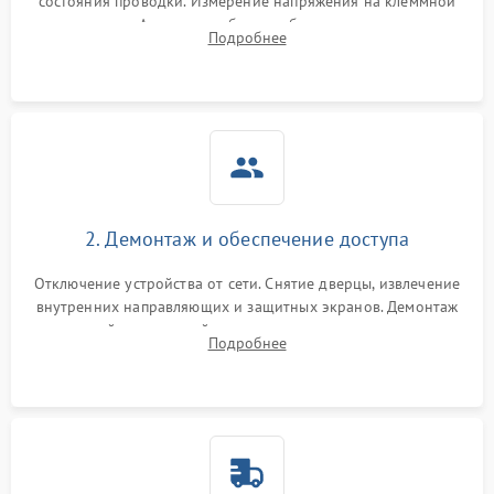
состояния проводки. Измерение напряжения на клеммной
колодке. Анализ жалоб на проблемы с нагревом,
Подробнее
конвекцией, панелью управления или блокировкой дверцы.
2. Демонтаж и обеспечение доступа
Отключение устройства от сети. Снятие дверцы, извлечение
внутренних направляющих и защитных экранов. Демонтаж
задней или верхней панели для прямого доступа к
Подробнее
нагревательным элементам, плате и вентиляторам.