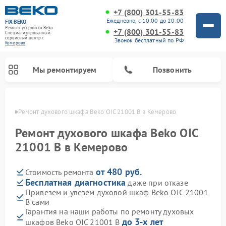
+7 (800) 301-55-83
Ежедневно, с 10:00 до 20:00
FIX-BEKO
Ремонт устройств Beko
+7 (800) 301-55-83
Специализированный
cервисный центр г.
Звонок бесплатный по РФ
Кемерово
Мы ремонтируем
Позвонить
ерово
Ремонт духового шкафа Beko OIC 21001 B в Кемерово
Ремонт духового шкафа Beko OIC
21001 B в Кемерово
от 480 руб.
Стоимость ремонта
Бесплатная диагностика
даже при отказе
Привезем и увезем духовой шкаф Beko OIC 21001
B сами
Ремонт стиральных машин Beko
Ремонт сушильных машин Beko
Ремонт морозильных камер Beko
Ремонт вертикальных пылесосов Beko
Ремонт посудомоечных машин Beko
Ремонт кухонных комбайнов Beko
Ремонт микроволновых печей Beko
Гарантия на наши работы по ремонту духовых
до 3-х лет
шкафов Beko OIC 21001 B