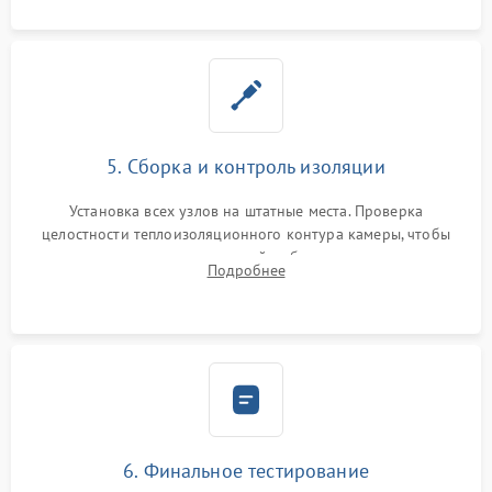
5. Сборка и контроль изоляции
Установка всех узлов на штатные места. Проверка
целостности теплоизоляционного контура камеры, чтобы
исключить перегрев кухонной мебели и потерю тепла.
Подробнее
Надежная фиксация клемм и сборка корпуса шкафа.
6. Финальное тестирование