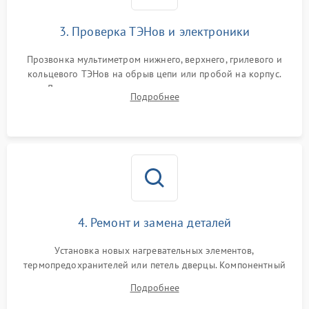
3. Проверка ТЭНов и электроники
Прозвонка мультиметром нижнего, верхнего, грилевого и
кольцевого ТЭНов на обрыв цепи или пробой на корпус.
Диагностика термостата, датчиков температуры,
Подробнее
переключателя режимов и мотора конвекции.
4. Ремонт и замена деталей
Установка новых нагревательных элементов,
термопредохранителей или петель дверцы. Компонентный
ремонт электронного модуля управления, замена
Подробнее
выгоревших реле, восстановление контактов и замена
уплотнителя.