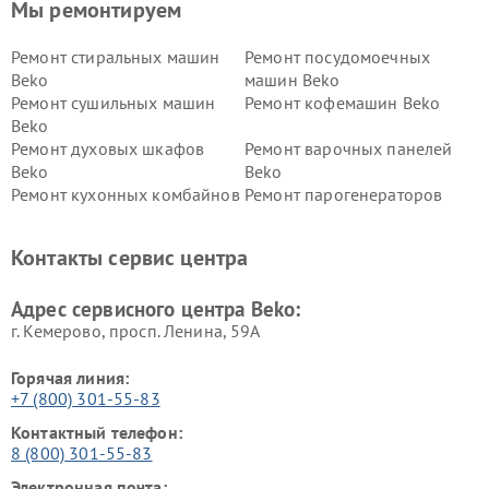
Мы ремонтируем
Ремонт стиральных машин
Ремонт посудомоечных
Beko
машин Beko
Ремонт сушильных машин
Ремонт кофемашин Beko
Beko
Ремонт духовых шкафов
Ремонт варочных панелей
Beko
Beko
Ремонт кухонных комбайнов
Ремонт парогенераторов
Beko
Beko
Ремонт блендеров Beko
Ремонт кофеварок Beko
Контакты сервис центра
Ремонт холодильников Beko
Ремонт морозильных камер
Beko
Адрес сервисного центра Beko:
г. Кемерово, просп. Ленина, 59А
Горячая линия:
+7 (800) 301-55-83
Контактный телефон:
8 (800) 301-55-83
Электронная почта: