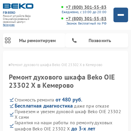
+7 (800) 301-55-83
Ежедневно, с 10:00 до 20:00
FIX-BEKO
Ремонт устройств Beko
+7 (800) 301-55-83
Специализированный
cервисный центр г.
Звонок бесплатный по РФ
Кемерово
Мы ремонтируем
Позвонить
ерово
Ремонт духового шкафа Beko OIE 23302 X в Кемерово
Ремонт духового шкафа Beko OIE
23302 X в Кемерово
от 480 руб.
Стоимость ремонта
Бесплатная диагностика
даже при отказе
Привезем и увезем духовой шкаф Beko OIE 23302
X сами
Ремонт стиральных машин Beko
Ремонт сушильных машин Beko
Ремонт морозильных камер Beko
Ремонт вертикальных пылесосов Beko
Ремонт посудомоечных машин Beko
Ремонт кухонных комбайнов Beko
Ремонт микроволновых печей Beko
Гарантия на наши работы по ремонту духовых
до 3-х лет
шкафов Beko OIE 23302 X