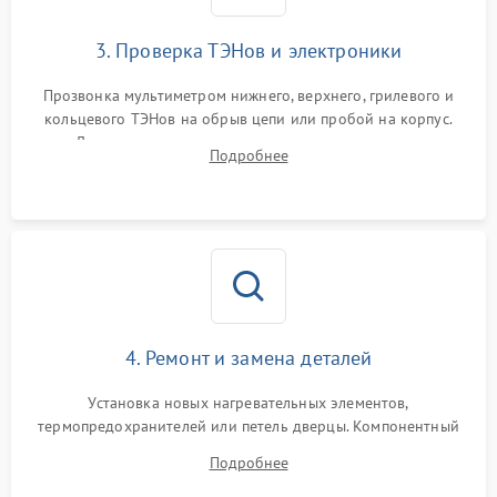
3. Проверка ТЭНов и электроники
Прозвонка мультиметром нижнего, верхнего, грилевого и
кольцевого ТЭНов на обрыв цепи или пробой на корпус.
Диагностика термостата, датчиков температуры,
Подробнее
переключателя режимов и мотора конвекции.
4. Ремонт и замена деталей
Установка новых нагревательных элементов,
термопредохранителей или петель дверцы. Компонентный
ремонт электронного модуля управления, замена
Подробнее
выгоревших реле, восстановление контактов и замена
уплотнителя.