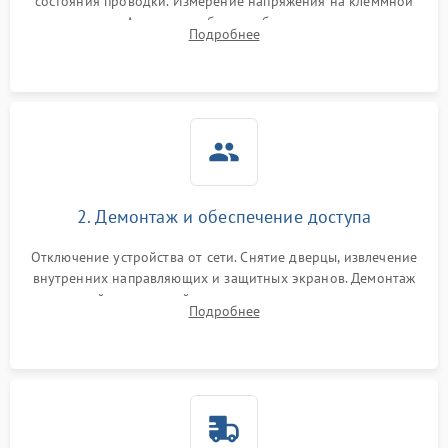
состояния проводки. Измерение напряжения на клеммной
колодке. Анализ жалоб на проблемы с нагревом,
Подробнее
конвекцией, панелью управления или блокировкой дверцы.
2. Демонтаж и обеспечение доступа
Отключение устройства от сети. Снятие дверцы, извлечение
внутренних направляющих и защитных экранов. Демонтаж
задней или верхней панели для прямого доступа к
Подробнее
нагревательным элементам, плате и вентиляторам.