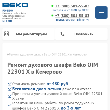
+7 (800) 301-55-83
Ежедневно, с 10:00 до 20:00
FIX-BEKO
Ремонт устройств Beko
+7 (800) 301-55-83
Специализированный
cервисный центр г.
Звонок бесплатный по РФ
Кемерово
Мы ремонтируем
Позвонить
ерово
Ремонт духового шкафа Beko OIM 22301 X в Кемерово
Ремонт духового шкафа Beko OIM
22301 X в Кемерово
от 480 руб.
Стоимость ремонта
Бесплатная диагностика
даже при отказе
Привезем и увезем духовой шкаф Beko OIM 22301
X сами
Ремонт стиральных машин Beko
Ремонт сушильных машин Beko
Ремонт морозильных камер Beko
Ремонт вертикальных пылесосов Beko
Ремонт посудомоечных машин Beko
Ремонт кухонных комбайнов Beko
Ремонт микроволновых печей Beko
Гарантия на наши работы по ремонту духовых
до 3-х лет
шкафов Beko OIM 22301 X