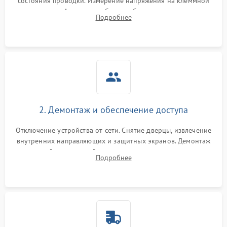
состояния проводки. Измерение напряжения на клеммной
колодке. Анализ жалоб на проблемы с нагревом,
Подробнее
конвекцией, панелью управления или блокировкой дверцы.
2. Демонтаж и обеспечение доступа
Отключение устройства от сети. Снятие дверцы, извлечение
внутренних направляющих и защитных экранов. Демонтаж
задней или верхней панели для прямого доступа к
Подробнее
нагревательным элементам, плате и вентиляторам.