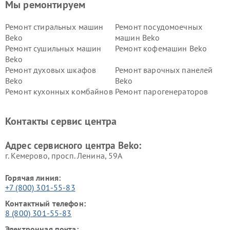
Мы ремонтируем
Ремонт стиральных машин
Ремонт посудомоечных
Beko
машин Beko
Ремонт сушильных машин
Ремонт кофемашин Beko
Beko
Ремонт духовых шкафов
Ремонт варочных панелей
Beko
Beko
Ремонт кухонных комбайнов
Ремонт парогенераторов
Beko
Beko
Ремонт блендеров Beko
Ремонт кофеварок Beko
Контакты сервис центра
Ремонт холодильников Beko
Ремонт морозильных камер
Beko
Адрес сервисного центра Beko:
г. Кемерово, просп. Ленина, 59А
Горячая линия:
+7 (800) 301-55-83
Контактный телефон:
8 (800) 301-55-83
Электронная почта: