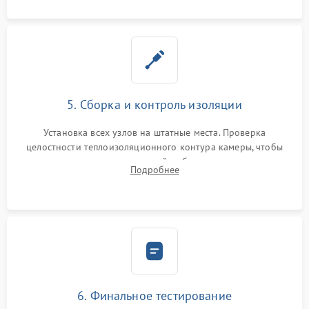
5. Сборка и контроль изоляции
Установка всех узлов на штатные места. Проверка
целостности теплоизоляционного контура камеры, чтобы
исключить перегрев кухонной мебели и потерю тепла.
Подробнее
Надежная фиксация клемм и сборка корпуса шкафа.
6. Финальное тестирование