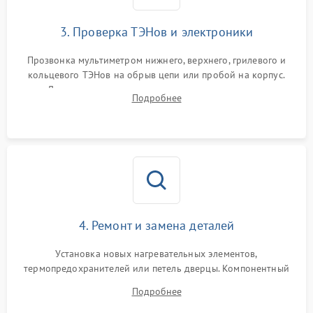
3. Проверка ТЭНов и электроники
Прозвонка мультиметром нижнего, верхнего, грилевого и
кольцевого ТЭНов на обрыв цепи или пробой на корпус.
Диагностика термостата, датчиков температуры,
Подробнее
переключателя режимов и мотора конвекции.
4. Ремонт и замена деталей
Установка новых нагревательных элементов,
термопредохранителей или петель дверцы. Компонентный
ремонт электронного модуля управления, замена
Подробнее
выгоревших реле, восстановление контактов и замена
уплотнителя.