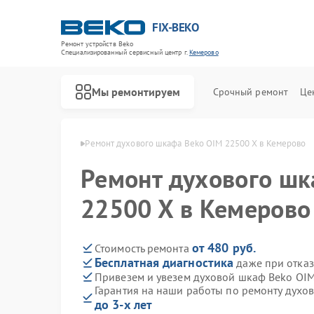
FIX-BEKO
Ремонт устройств Beko
Специализированный cервисный центр г.
Кемерово
Мы ремонтируем
Срочный ремонт
Це
ов Beko в Кемерово
Ремонт духового шкафа Beko OIM 22500 X в Кемерово
Ремонт духового шк
22500 X в Кемерово
от 480 руб.
Стоимость ремонта
Бесплатная диагностика
даже при отказ
Привезем и увезем духовой шкаф Beko OI
Гарантия на наши работы по ремонту духо
до 3-х лет
Ремонт стиральных машин Beko
Ремонт посудомоечных машин Beko
Ремонт сушильных машин Beko
Ремонт варочных панелей Beko
Ремонт кухонных комбайнов Beko
Ремонт парогенераторов Beko
Ремонт морозильных камер Beko
Ремонт вертикальных пылесосов Beko
Ремонт водонагревателей Beko
Ремонт микроволновых печей Beko