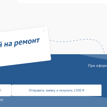
й на ремонт
При оформл
Отправить заявку и получить 1500 ₽
сти