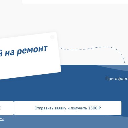
й на ремонт
При оформл
Отправить заявку и получить 1500 ₽
сти