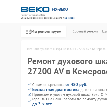
FIX-BEKO
Ремонт устройств Beko
Специализированный cервисный центр г.
Кемерово
Мы ремонтируем
Срочный ремонт
Це
ов Beko в Кемерово
Ремонт духового шкафа Beko OIM 27200 AV в Кемерово
Ремонт духового шк
27200 AV в Кемеров
от 480 руб.
Стоимость ремонта
Бесплатная диагностика
даже при отказ
Привезем и увезем духовой шкаф Beko OIM
Гарантия на наши работы по ремонту духо
до 3-х лет
Ремонт стиральных машин Beko
Ремонт посудомоечных машин Beko
Ремонт сушильных машин Beko
Ремонт варочных панелей Beko
Ремонт кухонных комбайнов Beko
Ремонт парогенераторов Beko
Ремонт морозильных камер Beko
Ремонт вертикальных пылесосов Beko
Ремонт водонагревателей Beko
Ремонт микроволновых печей Beko