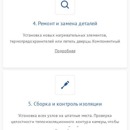
4. Ремонт и замена деталей
Установка новых нагревательных элементов,
термопредохранителей или петель дверцы. Компонентный
ремонт электронного модуля управления, замена
Подробнее
выгоревших реле, восстановление контактов и замена
уплотнителя.
5. Сборка и контроль изоляции
Установка всех узлов на штатные места. Проверка
целостности теплоизоляционного контура камеры, чтобы
исключить перегрев кухонной мебели и потерю тепла.