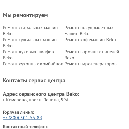
Мы ремонтируем
Ремонт стиральных машин
Ремонт посудомоечных
Beko
машин Beko
Ремонт сушильных машин
Ремонт кофемашин Beko
Beko
Ремонт духовых шкафов
Ремонт варочных панелей
Beko
Beko
Ремонт кухонных комбайнов
Ремонт парогенераторов
Beko
Beko
Ремонт блендеров Beko
Ремонт кофеварок Beko
Контакты сервис центра
Ремонт холодильников Beko
Ремонт морозильных камер
Beko
Адрес сервисного центра Beko:
г. Кемерово, просп. Ленина, 59А
Горячая линия:
+7 (800) 301-55-83
Контактный телефон: