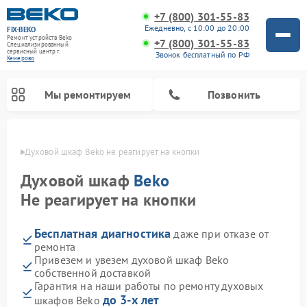
+7 (800) 301-55-83
Ежедневно, с 10:00 до 20:00
FIX-BEKO
Ремонт устройств Beko
+7 (800) 301-55-83
Специализированный
cервисный центр г.
Звонок бесплатный по РФ
Кемерово
Мы ремонтируем
Позвонить
ерово
Духовой шкаф Beko не реагирует на кнопки
Духовой шкаф
Beko
Не реагирует на кнопки
Бесплатная диагностика
даже при отказе от
ремонта
Привезем и увезем духовой шкаф Beko
собственной доставкой
Ремонт стиральных машин Beko
Ремонт сушильных машин Beko
Ремонт морозильных камер Beko
Ремонт вертикальных пылесосов Beko
Ремонт посудомоечных машин Beko
Ремонт кухонных комбайнов Beko
Ремонт микроволновых печей Beko
Гарантия на наши работы по ремонту духовых
до 3-х лет
шкафов Beko