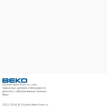
СЦ kem.beko-fixim.ru - сеть
сервисных центров в Кемерово по
ремонту и обслуживанию техники
Beko
2021-2026 © СЦ kem.beko-fixim.ru