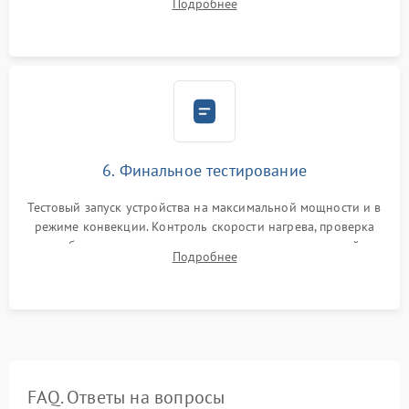
Подробнее
Надежная фиксация клемм и сборка корпуса шкафа.
6. Финальное тестирование
Тестовый запуск устройства на максимальной мощности и в
режиме конвекции. Контроль скорости нагрева, проверка
срабатывания термостата при достижении заданной
Подробнее
температуры и тест на отсутствие утечек тока.
FAQ. Ответы на вопросы