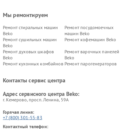
Мы ремонтируем
Ремонт стиральных машин
Ремонт посудомоечных
Beko
машин Beko
Ремонт сушильных машин
Ремонт кофемашин Beko
Beko
Ремонт духовых шкафов
Ремонт варочных панелей
Beko
Beko
Ремонт кухонных комбайнов
Ремонт парогенераторов
Beko
Beko
Ремонт блендеров Beko
Ремонт кофеварок Beko
Контакты сервис центра
Ремонт холодильников Beko
Ремонт морозильных камер
Beko
Адрес сервисного центра Beko:
г. Кемерово, просп. Ленина, 59А
Горячая линия:
+7 (800) 301-55-83
Контактный телефон: