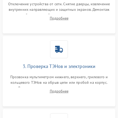
Отключение устройства от сети. Снятие дверцы, извлечение
внутренних направляющих и защитных экранов. Демонтаж
задней или верхней панели для прямого доступа к
Подробнее
нагревательным элементам, плате и вентиляторам.
3. Проверка ТЭНов и электроники
Прозвонка мультиметром нижнего, верхнего, грилевого и
кольцевого ТЭНов на обрыв цепи или пробой на корпус.
Диагностика термостата, датчиков температуры,
Подробнее
переключателя режимов и мотора конвекции.