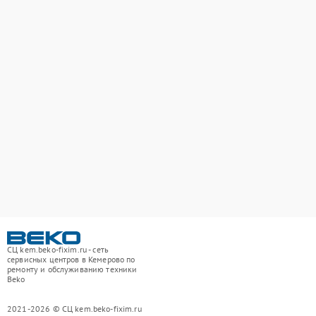
СЦ kem.beko-fixim.ru - сеть
сервисных центров в Кемерово по
ремонту и обслуживанию техники
Beko
2021-2026 © СЦ kem.beko-fixim.ru