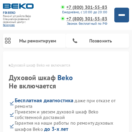
+7 (800) 301-55-83
Ежедневно, с 10:00 до 20:00
FIX-BEKO
Ремонт устройств Beko
+7 (800) 301-55-83
Специализированный
cервисный центр г.
Звонок бесплатный по РФ
Кемерово
Мы ремонтируем
Позвонить
ерово
Духовой шкаф Beko не включается
Духовой шкаф
Beko
Не включается
Бесплатная диагностика
даже при отказе от
ремонта
Привезем и увезем духовой шкаф Beko
собственной доставкой
Ремонт стиральных машин Beko
Ремонт сушильных машин Beko
Ремонт морозильных камер Beko
Ремонт вертикальных пылесосов Beko
Ремонт посудомоечных машин Beko
Ремонт кухонных комбайнов Beko
Ремонт микроволновых печей Beko
Гарантия на наши работы по ремонту духовых
до 3-х лет
шкафов Beko