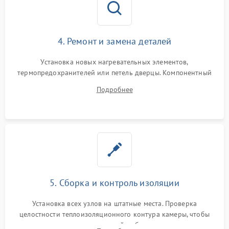
4. Ремонт и замена деталей
Установка новых нагревательных элементов,
термопредохранителей или петель дверцы. Компонентный
ремонт электронного модуля управления, замена
Подробнее
выгоревших реле, восстановление контактов и замена
уплотнителя.
5. Сборка и контроль изоляции
Установка всех узлов на штатные места. Проверка
целостности теплоизоляционного контура камеры, чтобы
исключить перегрев кухонной мебели и потерю тепла.