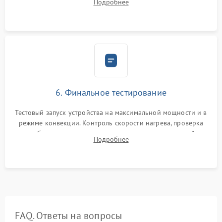
Подробнее
Надежная фиксация клемм и сборка корпуса шкафа.
6. Финальное тестирование
Тестовый запуск устройства на максимальной мощности и в
режиме конвекции. Контроль скорости нагрева, проверка
срабатывания термостата при достижении заданной
Подробнее
температуры и тест на отсутствие утечек тока.
FAQ. Ответы на вопросы