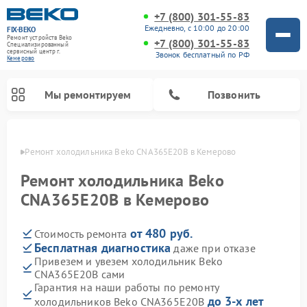
+7 (800) 301-55-83
Ежедневно, с 10:00 до 20:00
FIX-BEKO
Ремонт устройств Beko
+7 (800) 301-55-83
Специализированный
cервисный центр г.
Звонок бесплатный по РФ
Кемерово
Мы ремонтируем
Позвонить
ерово
Ремонт холодильника Beko CNA365E20B в Кемерово
Ремонт холодильника Beko
CNA365E20B в Кемерово
от 480 руб.
Стоимость ремонта
Бесплатная диагностика
даже при отказе
Привезем и увезем холодильник Beko
CNA365E20B сами
Ремонт стиральных машин Beko
Ремонт сушильных машин Beko
Ремонт кухонных комбайнов Beko
Ремонт морозильных камер Beko
Ремонт вертикальных пылесосов Beko
Ремонт посудомоечных машин Beko
Ремонт микроволновых печей Beko
Гарантия на наши работы по ремонту
до 3-х лет
холодильников Beko CNA365E20B