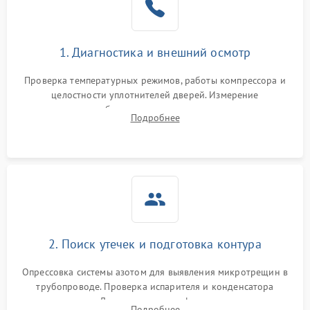
на стенках
Сбой в работе инвертора
2100 ₽
Подробнее →
1. Диагностика и внешний осмотр
Запах горелого при
2000 ₽
Подробнее →
Проверка температурных режимов, работы компрессора и
работе
целостности уплотнителей дверей. Измерение
сопротивления обмоток мотора, проверка термостата и
Не включается
Подробнее
1000 ₽
Подробнее →
считывание кодов ошибок с электронного дисплея.
холодильник
Проблемы с системой
автоматической
1800 ₽
Подробнее →
разморозки
2. Поиск утечек и подготовка контура
Опрессовка системы азотом для выявления микротрещин в
трубопроводе. Проверка испарителя и конденсатора
течеискателем. Демонтаж старого фильтра-осушителя и
Подробнее