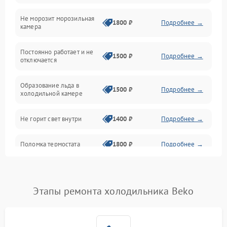
Не морозит морозильная
Дренаж
1800 ₽
Подробнее →
камера
Оттайка
Постоянно работает и не
1500 ₽
Подробнее →
отключается
Программное обеспечение
Образование льда в
1500 ₽
Подробнее →
холодильной камере
Не горит свет внутри
1400 ₽
Подробнее →
Поломка термостата
1800 ₽
Подробнее →
Не работает вентилятор
1800 ₽
Подробнее →
Этапы ремонта холодильника Beko
Поломка системы No Frost
2600 ₽
Подробнее →
Образование конденсата
1800 ₽
Подробнее →