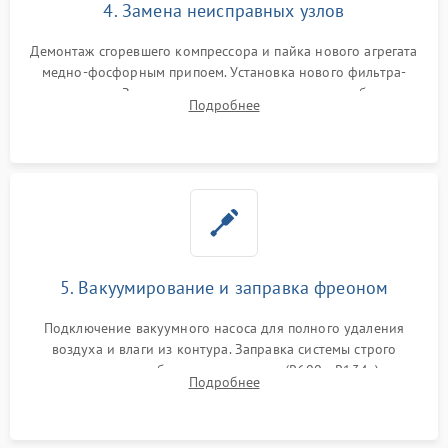
4. Замена неисправных узлов
Демонтаж сгоревшего компрессора и пайка нового агрегата
медно-фосфорным припоем. Установка нового фильтра-
осушителя. Замена изношенных вентиляторов обдува,
Подробнее
сломанных заслонок или поврежденных дверных петель.
5. Вакуумирование и заправка фреоном
Подключение вакуумного насоса для полного удаления
воздуха и влаги из контура. Заправка системы строго
дозированным объемом хладагента (R600a, R134a) по
Подробнее
электронным весам. Контроль рабочего давления в системе.