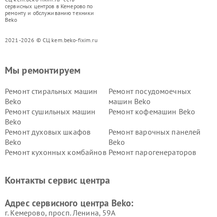
сервисных центров в Кемерово по
ремонту и обслуживанию техники
Beko
2021-2026 © СЦ kem.beko-fixim.ru
Мы ремонтируем
Ремонт стиральных машин
Ремонт посудомоечных
Beko
машин Beko
Ремонт сушильных машин
Ремонт кофемашин Beko
Beko
Ремонт духовых шкафов
Ремонт варочных панелей
Beko
Beko
Ремонт кухонных комбайнов
Ремонт парогенераторов
Beko
Beko
Ремонт блендеров Beko
Ремонт кофеварок Beko
Контакты сервис центра
Ремонт холодильников Beko
Ремонт морозильных камер
Beko
Адрес сервисного центра Beko:
г. Кемерово, просп. Ленина, 59А