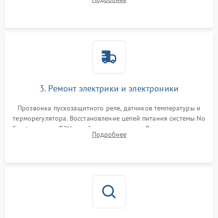
продувка капиллярной трубки для устранения засоров.
3. Ремонт электрики и электроники
Прозвонка пускозащитного реле, датчиков температуры и
терморегулятора. Восстановление цепей питания системы No
Frost, включая ТЭН оттайки и вентилятор. Ремонт или замена
Подробнее
платы управления при сбоях алгоритмов.