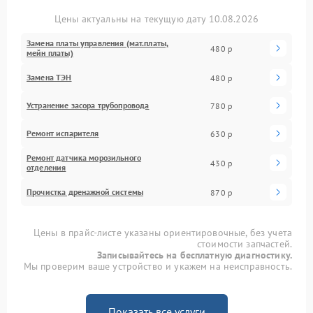
Цены актуальны на текущую дату 10.08.2026
Замена платы управления (мат.платы,
480 р
мейн платы)
Замена ТЭН
480 р
Устранение засора трубопровода
780 р
Ремонт испарителя
630 р
Ремонт датчика морозильного
430 р
отделения
Прочистка дренажной системы
870 р
Цены в прайс-листе указаны ориентировочные, без учета
стоимости запчастей.
Записывайтесь на бесплатную диагностику.
Мы проверим ваше устройство и укажем на неисправность.
Показать все услуги