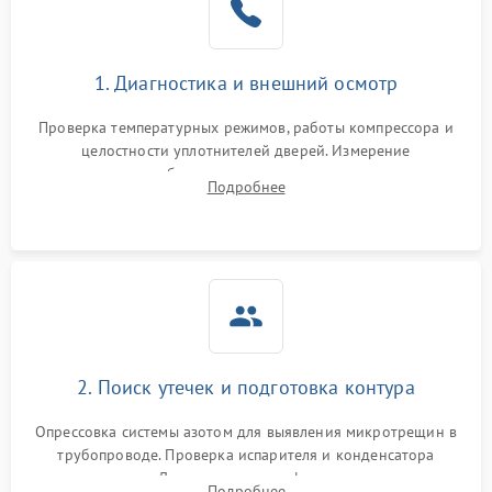
на стенках
Сбой в работе инвертора
2100 ₽
Подробнее →
1. Диагностика и внешний осмотр
Запах горелого при
2000 ₽
Подробнее →
Проверка температурных режимов, работы компрессора и
работе
целостности уплотнителей дверей. Измерение
сопротивления обмоток мотора, проверка термостата и
Не включается
Подробнее
1000 ₽
Подробнее →
считывание кодов ошибок с электронного дисплея.
холодильник
Проблемы с системой
автоматической
1800 ₽
Подробнее →
разморозки
2. Поиск утечек и подготовка контура
Опрессовка системы азотом для выявления микротрещин в
трубопроводе. Проверка испарителя и конденсатора
течеискателем. Демонтаж старого фильтра-осушителя и
Подробнее