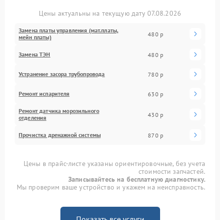
Цены актуальны на текущую дату 07.08.2026
Замена платы управления (мат.платы,
480 р
мейн платы)
Замена ТЭН
480 р
Устранение засора трубопровода
780 р
Ремонт испарителя
630 р
Ремонт датчика морозильного
430 р
отделения
Прочистка дренажной системы
870 р
Цены в прайс-листе указаны ориентировочные, без учета
стоимости запчастей.
Записывайтесь на бесплатную диагностику.
Мы проверим ваше устройство и укажем на неисправность.
Показать все услуги