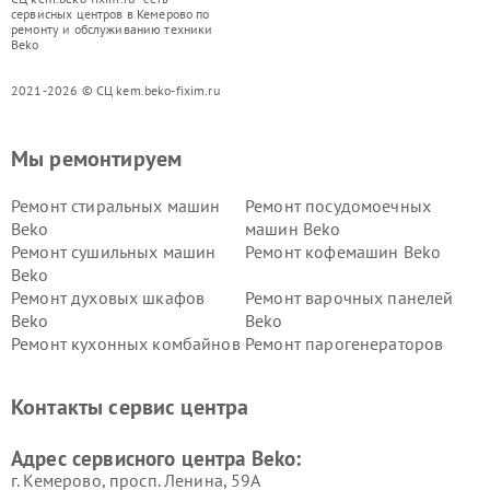
сервисных центров в Кемерово по
ремонту и обслуживанию техники
Beko
2021-2026 © СЦ kem.beko-fixim.ru
Мы ремонтируем
Ремонт стиральных машин
Ремонт посудомоечных
Beko
машин Beko
Ремонт сушильных машин
Ремонт кофемашин Beko
Beko
Ремонт духовых шкафов
Ремонт варочных панелей
Beko
Beko
Ремонт кухонных комбайнов
Ремонт парогенераторов
Beko
Beko
Ремонт блендеров Beko
Ремонт кофеварок Beko
Контакты сервис центра
Ремонт холодильников Beko
Ремонт морозильных камер
Beko
Адрес сервисного центра Beko:
г. Кемерово, просп. Ленина, 59А