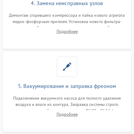
4. Замена неисправных узлов
Демонтаж сгоревшего компрессора и пайка нового агрегата
медно-фосфорным припоем. Установка нового фильтра-
осушителя. Замена изношенных вентиляторов обдува,
Подробнее
сломанных заслонок или поврежденных дверных петель.
5. Вакуумирование и заправка фреоном
Подключение вакуумного насоса для полного удаления
воздуха и влаги из контура. Заправка системы строго
дозированным объемом хладагента (R600a, R134a) по
Подробнее
электронным весам. Контроль рабочего давления в системе.