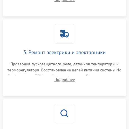
продувка капиллярной трубки для устранения засоров.
3. Ремонт электрики и электроники
Прозвонка пускозащитного реле, датчиков температуры и
терморегулятора. Восстановление цепей питания системы No
Frost, включая ТЭН оттайки и вентилятор. Ремонт или замена
Подробнее
платы управления при сбоях алгоритмов.