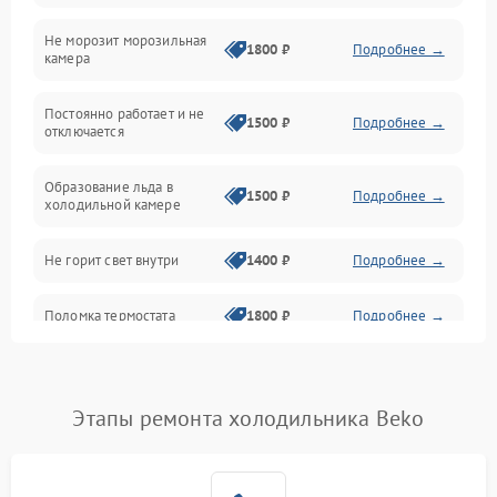
Не морозит морозильная
Дренаж
1800 ₽
Подробнее →
камера
Оттайка
Постоянно работает и не
1500 ₽
Подробнее →
отключается
Программное обеспечение
Образование льда в
1500 ₽
Подробнее →
холодильной камере
Не горит свет внутри
1400 ₽
Подробнее →
Поломка термостата
1800 ₽
Подробнее →
Не работает вентилятор
1800 ₽
Подробнее →
Этапы ремонта холодильника Beko
Поломка системы No Frost
2600 ₽
Подробнее →
Образование конденсата
1800 ₽
Подробнее →