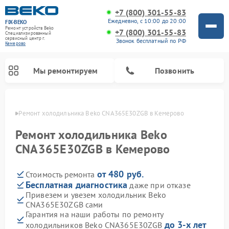
+7 (800) 301-55-83
Ежедневно, с 10:00 до 20:00
FIX-BEKO
Ремонт устройств Beko
+7 (800) 301-55-83
Специализированный
cервисный центр г.
Звонок бесплатный по РФ
Кемерово
Мы ремонтируем
Позвонить
ерово
Ремонт холодильника Beko CNA365E30ZGB в Кемерово
Ремонт холодильника Beko
CNA365E30ZGB в Кемерово
от 480 руб.
Стоимость ремонта
Бесплатная диагностика
даже при отказе
Привезем и увезем холодильник Beko
CNA365E30ZGB сами
Ремонт стиральных машин Beko
Ремонт сушильных машин Beko
Ремонт кухонных комбайнов Beko
Ремонт морозильных камер Beko
Ремонт вертикальных пылесосов Beko
Ремонт посудомоечных машин Beko
Ремонт микроволновых печей Beko
Гарантия на наши работы по ремонту
до 3-х лет
холодильников Beko CNA365E30ZGB