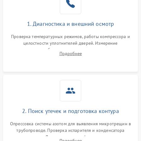
на стенках
Сбой в работе инвертора
2100 ₽
Подробнее →
1. Диагностика и внешний осмотр
Запах горелого при
2000 ₽
Подробнее →
Проверка температурных режимов, работы компрессора и
работе
целостности уплотнителей дверей. Измерение
сопротивления обмоток мотора, проверка термостата и
Не включается
Подробнее
1000 ₽
Подробнее →
считывание кодов ошибок с электронного дисплея.
холодильник
Проблемы с системой
автоматической
1800 ₽
Подробнее →
разморозки
2. Поиск утечек и подготовка контура
Опрессовка системы азотом для выявления микротрещин в
трубопроводе. Проверка испарителя и конденсатора
течеискателем. Демонтаж старого фильтра-осушителя и
Подробнее