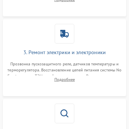
продувка капиллярной трубки для устранения засоров.
3. Ремонт электрики и электроники
Прозвонка пускозащитного реле, датчиков температуры и
терморегулятора. Восстановление цепей питания системы No
Frost, включая ТЭН оттайки и вентилятор. Ремонт или замена
Подробнее
платы управления при сбоях алгоритмов.