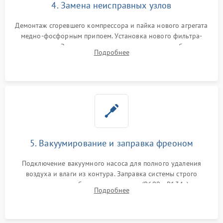
4. Замена неисправных узлов
Демонтаж сгоревшего компрессора и пайка нового агрегата
медно-фосфорным припоем. Установка нового фильтра-
осушителя. Замена изношенных вентиляторов обдува,
Подробнее
сломанных заслонок или поврежденных дверных петель.
5. Вакуумирование и заправка фреоном
Подключение вакуумного насоса для полного удаления
воздуха и влаги из контура. Заправка системы строго
дозированным объемом хладагента (R600a, R134a) по
Подробнее
электронным весам. Контроль рабочего давления в системе.