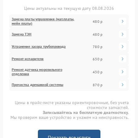
Цены актуальны на текущую дату 08.08.2026
Замена платы управления (мат.платы,
480 р
мейн платы)
Замена ТЭН
480 р
Устранение засора трубопровода
780 р
Ремонт испарителя
630 р
Ремонт датчика морозильного
430 р
отделения
Прочистка дренажной системы
870 р
Цены в прайс-листе указаны ориентировочные, без учета
стоимости запчастей.
Записывайтесь на бесплатную диагностику.
Мы проверим ваше устройство и укажем на неисправность.
Показать все услуги