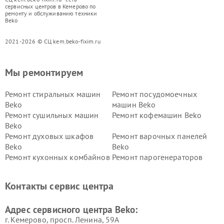
сервисных центров в Кемерово по
ремонту и обслуживанию техники
Beko
2021-2026 © СЦ kem.beko-fixim.ru
Мы ремонтируем
Ремонт стиральных машин
Ремонт посудомоечных
Beko
машин Beko
Ремонт сушильных машин
Ремонт кофемашин Beko
Beko
Ремонт духовых шкафов
Ремонт варочных панелей
Beko
Beko
Ремонт кухонных комбайнов
Ремонт парогенераторов
Beko
Beko
Ремонт блендеров Beko
Ремонт кофеварок Beko
Контакты сервис центра
Ремонт холодильников Beko
Ремонт морозильных камер
Beko
Адрес сервисного центра Beko:
г. Кемерово, просп. Ленина, 59А