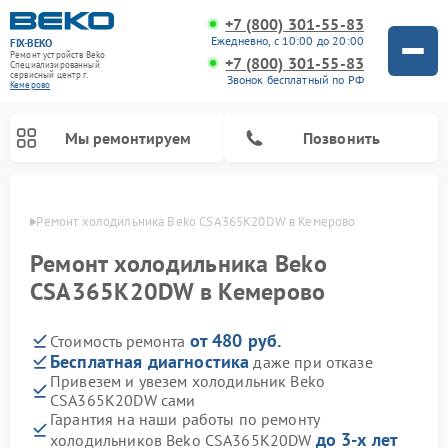
+7 (800) 301-55-83
Ежедневно, с 10:00 до 20:00
FIX-BEKO
Ремонт устройств Beko
+7 (800) 301-55-83
Специализированный
cервисный центр г.
Звонок бесплатный по РФ
Кемерово
Мы ремонтируем
Позвонить
ерово
Ремонт холодильника Beko CSA365K20DW в Кемерово
Ремонт холодильника Beko
CSA365K20DW в Кемерово
от 480 руб.
Стоимость ремонта
Бесплатная диагностика
даже при отказе
Привезем и увезем холодильник Beko
CSA365K20DW сами
Ремонт стиральных машин Beko
Ремонт сушильных машин Beko
Ремонт кухонных комбайнов Beko
Ремонт морозильных камер Beko
Ремонт вертикальных пылесосов Beko
Ремонт посудомоечных машин Beko
Ремонт микроволновых печей Beko
Гарантия на наши работы по ремонту
до 3-х лет
холодильников Beko CSA365K20DW