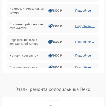
Не морозит морозильная
Дренаж
1800 ₽
Подробнее →
камера
Оттайка
Постоянно работает и не
1500 ₽
Подробнее →
отключается
Программное обеспечение
Образование льда в
1500 ₽
Подробнее →
холодильной камере
Не горит свет внутри
1400 ₽
Подробнее →
Поломка термостата
1800 ₽
Подробнее →
Не работает вентилятор
1800 ₽
Подробнее →
Этапы ремонта холодильника Beko
Поломка системы No Frost
2600 ₽
Подробнее →
Образование конденсата
1800 ₽
Подробнее →