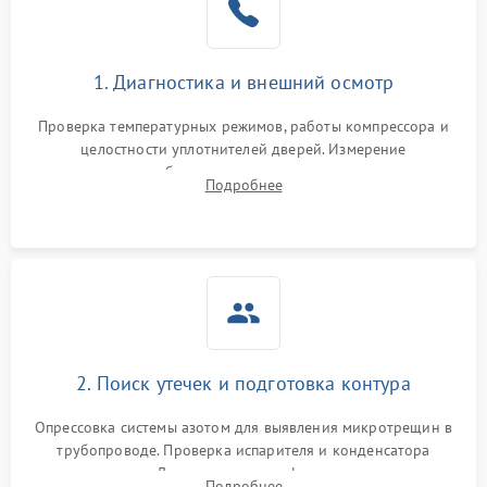
на стенках
Сбой в работе инвертора
2100 ₽
Подробнее →
1. Диагностика и внешний осмотр
Запах горелого при
2000 ₽
Подробнее →
Проверка температурных режимов, работы компрессора и
работе
целостности уплотнителей дверей. Измерение
сопротивления обмоток мотора, проверка термостата и
Не включается
Подробнее
1000 ₽
Подробнее →
считывание кодов ошибок с электронного дисплея.
холодильник
Проблемы с системой
автоматической
1800 ₽
Подробнее →
разморозки
2. Поиск утечек и подготовка контура
Опрессовка системы азотом для выявления микротрещин в
трубопроводе. Проверка испарителя и конденсатора
течеискателем. Демонтаж старого фильтра-осушителя и
Подробнее