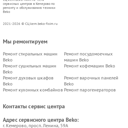
сервисных центров в Кемерово по
ремонту и обслуживанию техники
Beko
2021-2026 © СЦ kem.beko-fixim.ru
Мы ремонтируем
Ремонт стиральных машин
Ремонт посудомоечных
Beko
машин Beko
Ремонт сушильных машин
Ремонт кофемашин Beko
Beko
Ремонт духовых шкафов
Ремонт варочных панелей
Beko
Beko
Ремонт кухонных комбайнов
Ремонт парогенераторов
Beko
Beko
Ремонт блендеров Beko
Ремонт кофеварок Beko
Контакты сервис центра
Ремонт холодильников Beko
Ремонт морозильных камер
Beko
Адрес сервисного центра Beko:
г. Кемерово, просп. Ленина, 59А