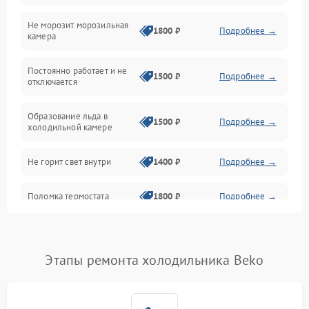
Не морозит морозильная
Дренаж
1800 ₽
Подробнее →
камера
Оттайка
Постоянно работает и не
1500 ₽
Подробнее →
отключается
Программное обеспечение
Образование льда в
1500 ₽
Подробнее →
холодильной камере
Не горит свет внутри
1400 ₽
Подробнее →
Поломка термостата
1800 ₽
Подробнее →
Не работает вентилятор
1800 ₽
Подробнее →
Этапы ремонта холодильника Beko
Поломка системы No Frost
2600 ₽
Подробнее →
Образование конденсата
1800 ₽
Подробнее →