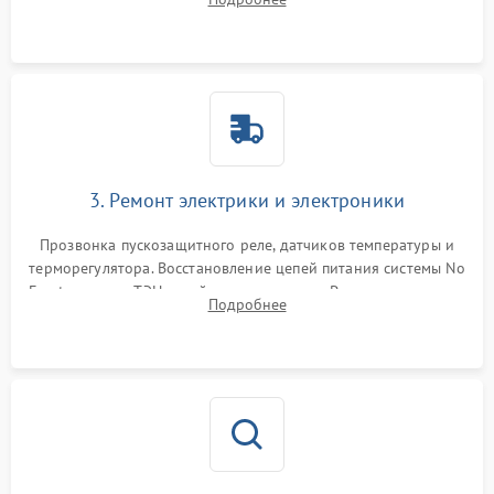
продувка капиллярной трубки для устранения засоров.
3. Ремонт электрики и электроники
Прозвонка пускозащитного реле, датчиков температуры и
терморегулятора. Восстановление цепей питания системы No
Frost, включая ТЭН оттайки и вентилятор. Ремонт или замена
Подробнее
платы управления при сбоях алгоритмов.