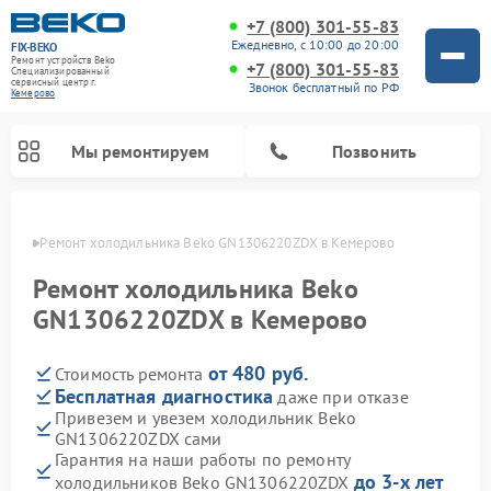
+7 (800) 301-55-83
Ежедневно, с 10:00 до 20:00
FIX-BEKO
Ремонт устройств Beko
+7 (800) 301-55-83
Специализированный
cервисный центр г.
Звонок бесплатный по РФ
Кемерово
Мы ремонтируем
Позвонить
ерово
Ремонт холодильника Beko GN1306220ZDX в Кемерово
Ремонт холодильника Beko
GN1306220ZDX в Кемерово
от 480 руб.
Стоимость ремонта
Бесплатная диагностика
даже при отказе
Привезем и увезем холодильник Beko
GN1306220ZDX сами
Ремонт стиральных машин Beko
Ремонт сушильных машин Beko
Ремонт кухонных комбайнов Beko
Ремонт морозильных камер Beko
Ремонт вертикальных пылесосов Beko
Ремонт посудомоечных машин Beko
Ремонт микроволновых печей Beko
Гарантия на наши работы по ремонту
до 3-х лет
холодильников Beko GN1306220ZDX