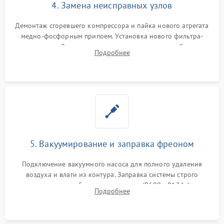
4. Замена неисправных узлов
Демонтаж сгоревшего компрессора и пайка нового агрегата
медно-фосфорным припоем. Установка нового фильтра-
осушителя. Замена изношенных вентиляторов обдува,
Подробнее
сломанных заслонок или поврежденных дверных петель.
5. Вакуумирование и заправка фреоном
Подключение вакуумного насоса для полного удаления
воздуха и влаги из контура. Заправка системы строго
дозированным объемом хладагента (R600a, R134a) по
Подробнее
электронным весам. Контроль рабочего давления в системе.