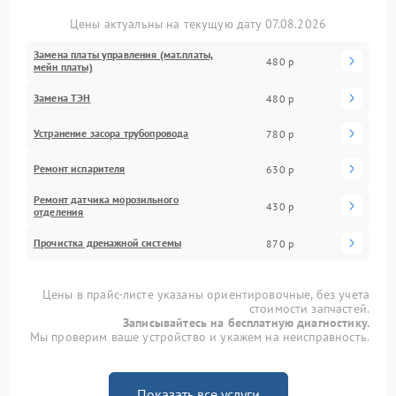
Цены актуальны на текущую дату 07.08.2026
Замена платы управления (мат.платы,
480 р
мейн платы)
Замена ТЭН
480 р
Устранение засора трубопровода
780 р
Ремонт испарителя
630 р
Ремонт датчика морозильного
430 р
отделения
Прочистка дренажной системы
870 р
Цены в прайс-листе указаны ориентировочные, без учета
стоимости запчастей.
Записывайтесь на бесплатную диагностику.
Мы проверим ваше устройство и укажем на неисправность.
Показать все услуги