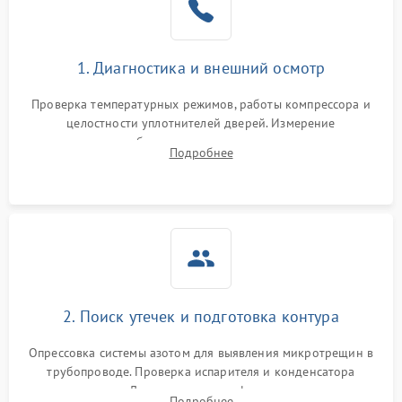
на стенках
Сбой в работе инвертора
2100 ₽
Подробнее →
1. Диагностика и внешний осмотр
Запах горелого при
2000 ₽
Подробнее →
Проверка температурных режимов, работы компрессора и
работе
целостности уплотнителей дверей. Измерение
сопротивления обмоток мотора, проверка термостата и
Не включается
Подробнее
1000 ₽
Подробнее →
считывание кодов ошибок с электронного дисплея.
холодильник
Проблемы с системой
автоматической
1800 ₽
Подробнее →
разморозки
2. Поиск утечек и подготовка контура
Опрессовка системы азотом для выявления микротрещин в
трубопроводе. Проверка испарителя и конденсатора
течеискателем. Демонтаж старого фильтра-осушителя и
Подробнее