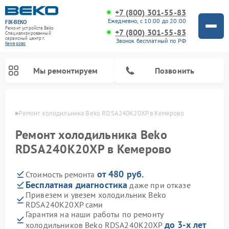
+7 (800) 301-55-83
Ежедневно, с 10:00 до 20:00
FIX-BEKO
Ремонт устройств Beko
+7 (800) 301-55-83
Специализированный
cервисный центр г.
Звонок бесплатный по РФ
Кемерово
Мы ремонтируем
Позвонить
ерово
Ремонт холодильника Beko RDSA240K20XP в Кемерово
Ремонт холодильника Beko
RDSA240K20XP в Кемерово
от 480 руб.
Стоимость ремонта
Бесплатная диагностика
даже при отказе
Привезем и увезем холодильник Beko
RDSA240K20XP сами
Ремонт стиральных машин Beko
Ремонт сушильных машин Beko
Ремонт кухонных комбайнов Beko
Ремонт морозильных камер Beko
Ремонт вертикальных пылесосов Beko
Ремонт посудомоечных машин Beko
Ремонт микроволновых печей Beko
Гарантия на наши работы по ремонту
до 3-х лет
холодильников Beko RDSA240K20XP