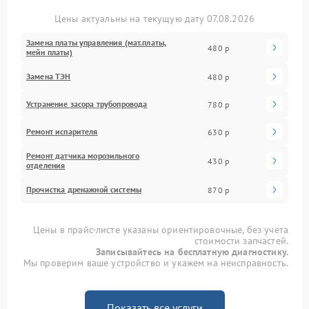
Цены актуальны на текущую дату 07.08.2026
Замена платы управления (мат.платы,
480 р
мейн платы)
Замена ТЭН
480 р
Устранение засора трубопровода
780 р
Ремонт испарителя
630 р
Ремонт датчика морозильного
430 р
отделения
Прочистка дренажной системы
870 р
Цены в прайс-листе указаны ориентировочные, без учета
стоимости запчастей.
Записывайтесь на бесплатную диагностику.
Мы проверим ваше устройство и укажем на неисправность.
Показать все услуги