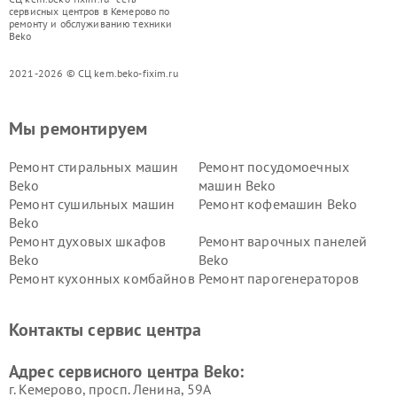
сервисных центров в Кемерово по
ремонту и обслуживанию техники
Beko
2021-2026 © СЦ kem.beko-fixim.ru
Мы ремонтируем
Ремонт стиральных машин
Ремонт посудомоечных
Beko
машин Beko
Ремонт сушильных машин
Ремонт кофемашин Beko
Beko
Ремонт духовых шкафов
Ремонт варочных панелей
Beko
Beko
Ремонт кухонных комбайнов
Ремонт парогенераторов
Beko
Beko
Ремонт блендеров Beko
Ремонт кофеварок Beko
Контакты сервис центра
Ремонт холодильников Beko
Ремонт морозильных камер
Beko
Адрес сервисного центра Beko:
г. Кемерово, просп. Ленина, 59А