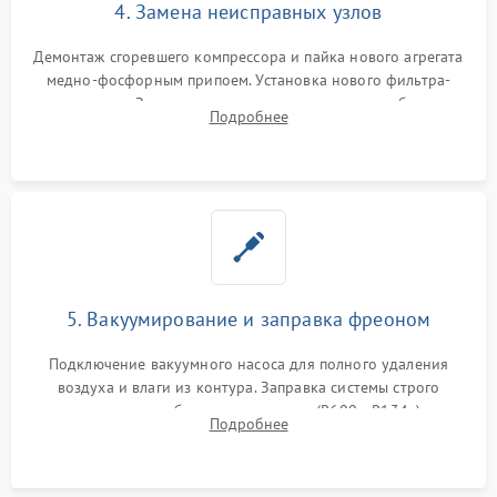
4. Замена неисправных узлов
Демонтаж сгоревшего компрессора и пайка нового агрегата
медно-фосфорным припоем. Установка нового фильтра-
осушителя. Замена изношенных вентиляторов обдува,
Подробнее
сломанных заслонок или поврежденных дверных петель.
5. Вакуумирование и заправка фреоном
Подключение вакуумного насоса для полного удаления
воздуха и влаги из контура. Заправка системы строго
дозированным объемом хладагента (R600a, R134a) по
Подробнее
электронным весам. Контроль рабочего давления в системе.