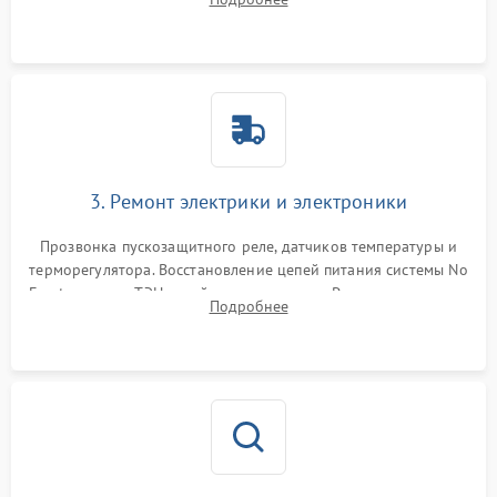
продувка капиллярной трубки для устранения засоров.
3. Ремонт электрики и электроники
Прозвонка пускозащитного реле, датчиков температуры и
терморегулятора. Восстановление цепей питания системы No
Frost, включая ТЭН оттайки и вентилятор. Ремонт или замена
Подробнее
платы управления при сбоях алгоритмов.