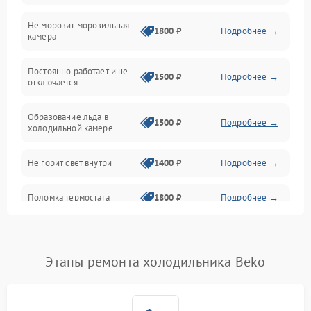
Не морозит морозильная
Дренаж
1800 ₽
Подробнее →
камера
Оттайка
Постоянно работает и не
1500 ₽
Подробнее →
отключается
Программное обеспечение
Образование льда в
1500 ₽
Подробнее →
холодильной камере
Не горит свет внутри
1400 ₽
Подробнее →
Поломка термостата
1800 ₽
Подробнее →
Не работает вентилятор
1800 ₽
Подробнее →
Этапы ремонта холодильника Beko
Поломка системы No Frost
2600 ₽
Подробнее →
Образование конденсата
1800 ₽
Подробнее →