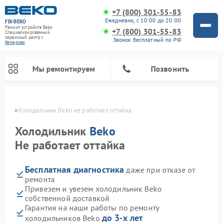
+7 (800) 301-55-83
Ежедневно, с 10:00 до 20:00
FIX-BEKO
Ремонт устройств Beko
+7 (800) 301-55-83
Специализированный
cервисный центр г.
Звонок бесплатный по РФ
Кемерово
Мы ремонтируем
Позвонить
ерово
Холодильник Beko не работает оттайка
Холодильник
Beko
Не работает оттайка
Бесплатная диагностика
даже при отказе от
ремонта
Привезем и увезем холодильник Beko
собственной доставкой
Ремонт стиральных машин Beko
Ремонт сушильных машин Beko
Ремонт кухонных комбайнов Beko
Ремонт морозильных камер Beko
Ремонт вертикальных пылесосов Beko
Ремонт посудомоечных машин Beko
Ремонт микроволновых печей Beko
Гарантия на наши работы по ремонту
до 3-х лет
холодильников Beko