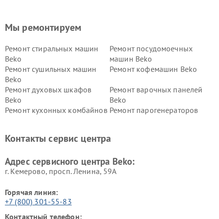
Мы ремонтируем
Ремонт стиральных машин
Ремонт посудомоечных
Beko
машин Beko
Ремонт сушильных машин
Ремонт кофемашин Beko
Beko
Ремонт духовых шкафов
Ремонт варочных панелей
Beko
Beko
Ремонт кухонных комбайнов
Ремонт парогенераторов
Beko
Beko
Ремонт блендеров Beko
Ремонт кофеварок Beko
Контакты сервис центра
Ремонт холодильников Beko
Ремонт морозильных камер
Beko
Адрес сервисного центра Beko:
г. Кемерово, просп. Ленина, 59А
Горячая линия:
+7 (800) 301-55-83
Контактный телефон: