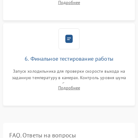
Подробнее
электронным весам. Контроль рабочего давления в системе.
6. Финальное тестирование работы
Запуск холодильника для проверки скорости выхода на
заданную температуру в камерах. Контроль уровня шума
компрессора, отсутствия обмерзания стенок и корректного
Подробнее
срабатывания системы автоматической оттайки.
FAQ. Ответы на вопросы