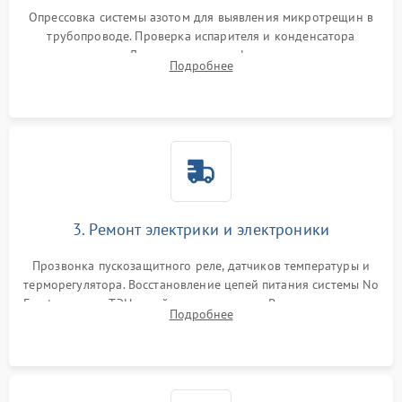
Опрессовка системы азотом для выявления микротрещин в
трубопроводе. Проверка испарителя и конденсатора
течеискателем. Демонтаж старого фильтра-осушителя и
Подробнее
продувка капиллярной трубки для устранения засоров.
3. Ремонт электрики и электроники
Прозвонка пускозащитного реле, датчиков температуры и
терморегулятора. Восстановление цепей питания системы No
Frost, включая ТЭН оттайки и вентилятор. Ремонт или замена
Подробнее
платы управления при сбоях алгоритмов.