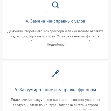
4. Замена неисправных узлов
Демонтаж сгоревшего компрессора и пайка нового агрегата
медно-фосфорным припоем. Установка нового фильтра-
осушителя. Замена изношенных вентиляторов обдува,
Подробнее
сломанных заслонок или поврежденных дверных петель.
5. Вакуумирование и заправка фреоном
Подключение вакуумного насоса для полного удаления
воздуха и влаги из контура. Заправка системы строго
дозированным объемом хладагента (R600a, R134a) по