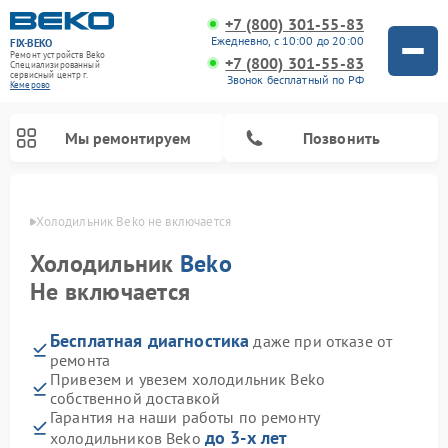
+7 (800) 301-55-83
Ежедневно, с 10:00 до 20:00
FIX-BEKO
Ремонт устройств Beko
+7 (800) 301-55-83
Специализированный
cервисный центр г.
Звонок бесплатный по РФ
Кемерово
Мы ремонтируем
Позвонить
ерово
Холодильник Beko не включается
Холодильник
Beko
Не включается
Бесплатная диагностика
даже при отказе от
ремонта
Привезем и увезем холодильник Beko
собственной доставкой
Ремонт стиральных машин Beko
Ремонт сушильных машин Beko
Ремонт кухонных комбайнов Beko
Ремонт морозильных камер Beko
Ремонт вертикальных пылесосов Beko
Ремонт посудомоечных машин Beko
Ремонт микроволновых печей Beko
Гарантия на наши работы по ремонту
до 3-х лет
холодильников Beko