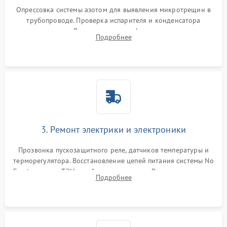
Опрессовка системы азотом для выявления микротрещин в
трубопроводе. Проверка испарителя и конденсатора
течеискателем. Демонтаж старого фильтра-осушителя и
Подробнее
продувка капиллярной трубки для устранения засоров.
3. Ремонт электрики и электроники
Прозвонка пускозащитного реле, датчиков температуры и
терморегулятора. Восстановление цепей питания системы No
Frost, включая ТЭН оттайки и вентилятор. Ремонт или замена
Подробнее
платы управления при сбоях алгоритмов.