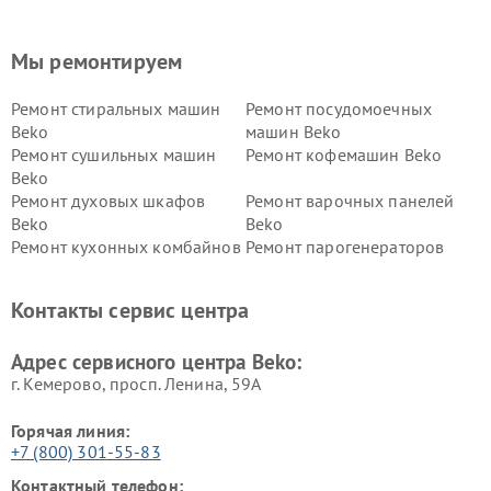
Мы ремонтируем
Ремонт стиральных машин
Ремонт посудомоечных
Beko
машин Beko
Ремонт сушильных машин
Ремонт кофемашин Beko
Beko
Ремонт духовых шкафов
Ремонт варочных панелей
Beko
Beko
Ремонт кухонных комбайнов
Ремонт парогенераторов
Beko
Beko
Ремонт блендеров Beko
Ремонт кофеварок Beko
Контакты сервис центра
Ремонт холодильников Beko
Ремонт морозильных камер
Beko
Адрес сервисного центра Beko:
г. Кемерово, просп. Ленина, 59А
Горячая линия:
+7 (800) 301-55-83
Контактный телефон: