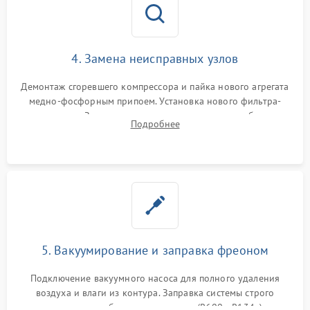
4. Замена неисправных узлов
Демонтаж сгоревшего компрессора и пайка нового агрегата
медно-фосфорным припоем. Установка нового фильтра-
осушителя. Замена изношенных вентиляторов обдува,
Подробнее
сломанных заслонок или поврежденных дверных петель.
5. Вакуумирование и заправка фреоном
Подключение вакуумного насоса для полного удаления
воздуха и влаги из контура. Заправка системы строго
дозированным объемом хладагента (R600a, R134a) по