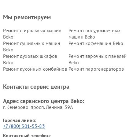
Мы ремонтируем
Ремонт стиральных машин
Ремонт посудомоечных
Beko
машин Beko
Ремонт сушильных машин
Ремонт кофемашин Beko
Beko
Ремонт духовых шкафов
Ремонт варочных панелей
Beko
Beko
Ремонт кухонных комбайнов
Ремонт парогенераторов
Beko
Beko
Ремонт блендеров Beko
Ремонт кофеварок Beko
Контакты сервис центра
Ремонт холодильников Beko
Ремонт морозильных камер
Beko
Адрес сервисного центра Beko:
г. Кемерово, просп. Ленина, 59А
Горячая линия:
+7 (800) 301-55-83
Контактный телефон: