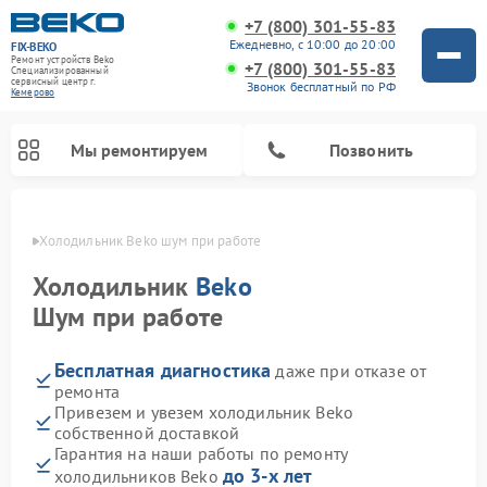
+7 (800) 301-55-83
Ежедневно, с 10:00 до 20:00
FIX-BEKO
Ремонт устройств Beko
+7 (800) 301-55-83
Специализированный
cервисный центр г.
Звонок бесплатный по РФ
Кемерово
Мы ремонтируем
Позвонить
ерово
Холодильник Beko шум при работе
Холодильник
Beko
Шум при работе
Бесплатная диагностика
даже при отказе от
ремонта
Привезем и увезем холодильник Beko
собственной доставкой
Ремонт стиральных машин Beko
Ремонт сушильных машин Beko
Ремонт кухонных комбайнов Beko
Ремонт морозильных камер Beko
Ремонт вертикальных пылесосов Beko
Ремонт посудомоечных машин Beko
Ремонт микроволновых печей Beko
Гарантия на наши работы по ремонту
до 3-х лет
холодильников Beko