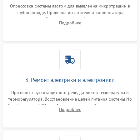
Опрессовка системы азотом для выявления микротрещин в
трубопроводе. Проверка испарителя и конденсатора
течеискателем. Демонтаж старого фильтра-осушителя и
Подробнее
продувка капиллярной трубки для устранения засоров.
3. Ремонт электрики и электроники
Прозвонка пускозащитного реле, датчиков температуры и
терморегулятора. Восстановление цепей питания системы No
Frost, включая ТЭН оттайки и вентилятор. Ремонт или замена
Подробнее
платы управления при сбоях алгоритмов.