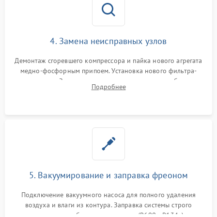
4. Замена неисправных узлов
Демонтаж сгоревшего компрессора и пайка нового агрегата
медно-фосфорным припоем. Установка нового фильтра-
осушителя. Замена изношенных вентиляторов обдува,
Подробнее
сломанных заслонок или поврежденных дверных петель.
5. Вакуумирование и заправка фреоном
Подключение вакуумного насоса для полного удаления
воздуха и влаги из контура. Заправка системы строго
дозированным объемом хладагента (R600a, R134a) по