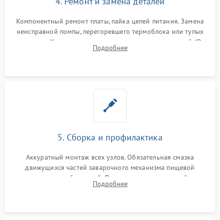
4. Ремонт и замена деталей
Компонентный ремонт платы, пайка цепей питания. Замена
неисправной помпы, перегоревшего термоблока или тупых
жерновов. Установка новых силиконовых уплотнителей (O-
Подробнее
ring) и тефлоновых трубок для надежного устранения
протечек.
5. Сборка и профилактика
Аккуратный монтаж всех узлов. Обязательная смазка
движущихся частей заварочного механизма пищевой
силиконовой смазкой. Проведение программной
Подробнее
декальцинации и очистки системы от кофейных масел.
Надежная фиксация всех соединений.