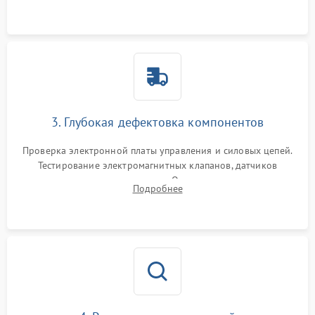
Промывка дренажных каналов и фильтров с использованием
специализированной химии.
3. Глубокая дефектовка компонентов
Проверка электронной платы управления и силовых цепей.
Тестирование электромагнитных клапанов, датчиков
температуры и расходомера. Оценка степени износа
Подробнее
жерновов кофемолки, уплотнительных колец гидросистемы
и шестерней редуктора.