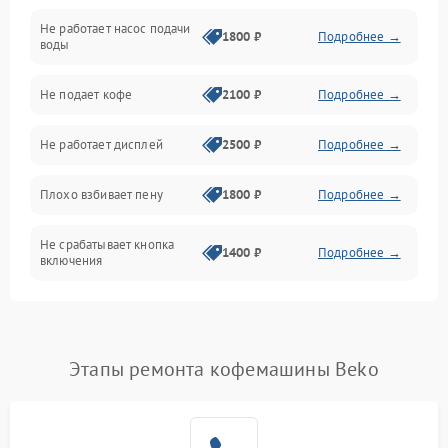
Не работает насос подачи
Проблемы с водой
1800 ₽
Подробнее →
воды
Проблемы с капучинатором и паром
Не подает кофе
2100 ₽
Подробнее →
Управление и электроника
Не работает дисплей
2500 ₽
Подробнее →
Программное обеспечение
Плохо взбивает пену
1800 ₽
Подробнее →
Не срабатывает кнопка
1400 ₽
Подробнее →
включения
Запах гари при работе
1800 ₽
Подробнее →
Постоянные сбои в работе
1500 ₽
Подробнее →
Этапы ремонта кофемашины Beko