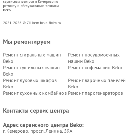
сервисных центров в Кемерово по
ремонту и обслуживанию техники
Beko
2021-2026 © СЦ kem.beko-fixim.ru
Мы ремонтируем
Ремонт стиральных машин
Ремонт посудомоечных
Beko
машин Beko
Ремонт сушильных машин
Ремонт кофемашин Beko
Beko
Ремонт духовых шкафов
Ремонт варочных панелей
Beko
Beko
Ремонт кухонных комбайнов
Ремонт парогенераторов
Beko
Beko
Ремонт блендеров Beko
Ремонт кофеварок Beko
Контакты сервис центра
Ремонт холодильников Beko
Ремонт морозильных камер
Beko
Адрес сервисного центра Beko:
г. Кемерово, просп. Ленина, 59А