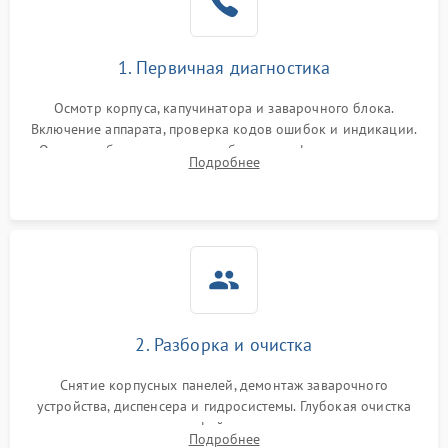
1. Первичная диагностика
Осмотр корпуса, капучинатора и заварочного блока.
Включение аппарата, проверка кодов ошибок и индикации.
Оценка работы помпы, термоблока и кофемолки на слух.
Подробнее
Измерение температуры и давления воды для выявления
локализации поломки.
2. Разборка и очистка
Снятие корпусных панелей, демонтаж заварочного
устройства, диспенсера и гидросистемы. Глубокая очистка
внутренних узлов от кофейных масел, жмыха и накипи.
Подробнее