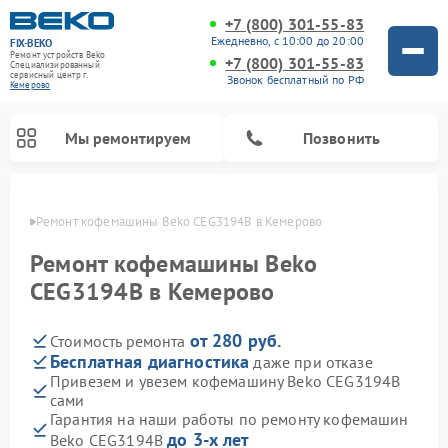
+7 (800) 301-55-83
Ежедневно, с 10:00 до 20:00
FIX-BEKO
Ремонт устройств Beko
+7 (800) 301-55-83
Специализированный
cервисный центр г.
Звонок бесплатный по РФ
Кемерово
Мы ремонтируем
Позвонить
ерово
Ремонт кофемашины Beko CEG3194B в Кемерово
Ремонт кофемашины Beko
CEG3194B в Кемерово
от 280 руб.
Стоимость ремонта
Бесплатная диагностика
даже при отказе
Привезем и увезем кофемашину Beko CEG3194B
сами
Ремонт стиральных машин Beko
Ремонт сушильных машин Beko
Ремонт морозильных камер Beko
Ремонт вертикальных пылесосов Beko
Ремонт посудомоечных машин Beko
Ремонт кухонных комбайнов Beko
Ремонт микроволновых печей Beko
Гарантия на наши работы по ремонту кофемашин
до 3-х лет
Beko CEG3194B