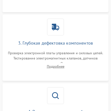
Промывка дренажных каналов и фильтров с использованием
специализированной химии.
3. Глубокая дефектовка компонентов
Проверка электронной платы управления и силовых цепей.
Тестирование электромагнитных клапанов, датчиков
температуры и расходомера. Оценка степени износа
Подробнее
жерновов кофемолки, уплотнительных колец гидросистемы
и шестерней редуктора.