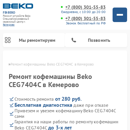
+7 (800) 301-55-83
Ежедневно, с 10:00 до 20:00
FIX-BEKO
Ремонт устройств Beko
+7 (800) 301-55-83
Специализированный
cервисный центр г.
Звонок бесплатный по РФ
Кемерово
Мы ремонтируем
Позвонить
ерово
Ремонт кофемашины Beko CEG7404C  в Кемерово
Ремонт кофемашины Beko
CEG7404C в Кемерово
от 280 руб.
Стоимость ремонта
Бесплатная диагностика
даже при отказе
Привезем и увезем кофемашину Beko CEG7404C
сами
Ремонт стиральных машин Beko
Ремонт сушильных машин Beko
Ремонт морозильных камер Beko
Ремонт вертикальных пылесосов Beko
Ремонт посудомоечных машин Beko
Ремонт кухонных комбайнов Beko
Ремонт микроволновых печей Beko
Гарантия на наши работы по ремонту кофемашин
до 3-х лет
Beko CEG7404C