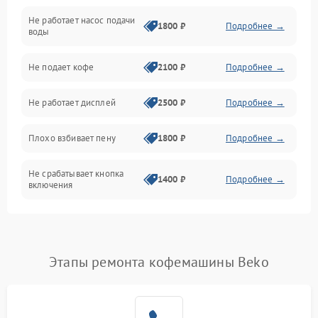
Не работает насос подачи
Проблемы с водой
1800 ₽
Подробнее →
воды
Проблемы с капучинатором и паром
Не подает кофе
2100 ₽
Подробнее →
Управление и электроника
Не работает дисплей
2500 ₽
Подробнее →
Программное обеспечение
Плохо взбивает пену
1800 ₽
Подробнее →
Не срабатывает кнопка
1400 ₽
Подробнее →
включения
Запах гари при работе
1800 ₽
Подробнее →
Постоянные сбои в работе
1500 ₽
Подробнее →
Этапы ремонта кофемашины Beko