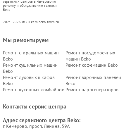
сервисных центров в Кемерово по
ремонту и обслуживанию техники
Beko
2021-2026 © СЦ kem.beko-fixim.ru
Мы ремонтируем
Ремонт стиральных машин
Ремонт посудомоечных
Beko
машин Beko
Ремонт сушильных машин
Ремонт кофемашин Beko
Beko
Ремонт духовых шкафов
Ремонт варочных панелей
Beko
Beko
Ремонт кухонных комбайнов
Ремонт парогенераторов
Beko
Beko
Ремонт блендеров Beko
Ремонт кофеварок Beko
Контакты сервис центра
Ремонт холодильников Beko
Ремонт морозильных камер
Beko
Адрес сервисного центра Beko:
г. Кемерово, просп. Ленина, 59А