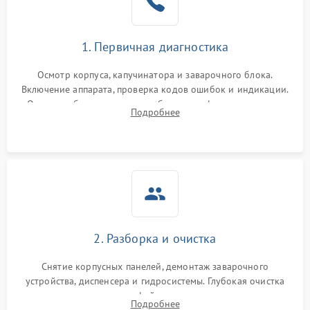
1. Первичная диагностика
Осмотр корпуса, капучинатора и заварочного блока.
Включение аппарата, проверка кодов ошибок и индикации.
Оценка работы помпы, термоблока и кофемолки на слух.
Подробнее
Измерение температуры и давления воды для выявления
локализации поломки.
2. Разборка и очистка
Снятие корпусных панелей, демонтаж заварочного
устройства, диспенсера и гидросистемы. Глубокая очистка
внутренних узлов от кофейных масел, жмыха и накипи.
Подробнее