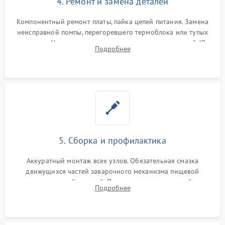
4. Ремонт и замена деталей
Компонентный ремонт платы, пайка цепей питания. Замена
неисправной помпы, перегоревшего термоблока или тупых
жерновов. Установка новых силиконовых уплотнителей (O-
Подробнее
ring) и тефлоновых трубок для надежного устранения
протечек.
5. Сборка и профилактика
Аккуратный монтаж всех узлов. Обязательная смазка
движущихся частей заварочного механизма пищевой
силиконовой смазкой. Проведение программной
Подробнее
декальцинации и очистки системы от кофейных масел.
Надежная фиксация всех соединений.