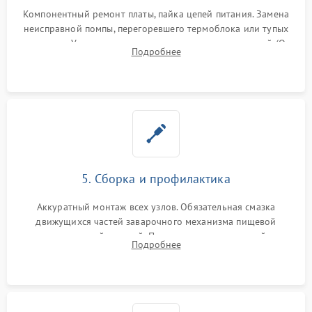
Компонентный ремонт платы, пайка цепей питания. Замена
неисправной помпы, перегоревшего термоблока или тупых
жерновов. Установка новых силиконовых уплотнителей (O-
Подробнее
ring) и тефлоновых трубок для надежного устранения
протечек.
5. Сборка и профилактика
Аккуратный монтаж всех узлов. Обязательная смазка
движущихся частей заварочного механизма пищевой
силиконовой смазкой. Проведение программной
Подробнее
декальцинации и очистки системы от кофейных масел.
Надежная фиксация всех соединений.