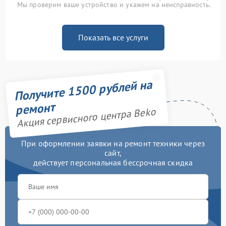
Мы проверим ваше устройство и укажем на неисправность.
Показать все услуги
Получите 1500 рублей на
ремонт
Акция сервисного центра Beko
При оформлении заявки на ремонт техники через
сайт,
действует персональная бессрочная скидка