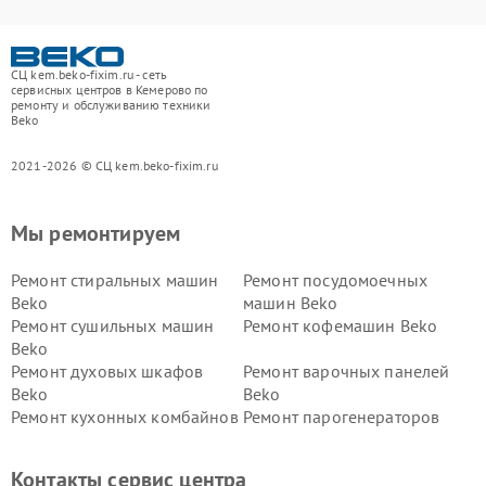
СЦ kem.beko-fixim.ru - сеть
сервисных центров в Кемерово по
ремонту и обслуживанию техники
Beko
2021-2026 © СЦ kem.beko-fixim.ru
Мы ремонтируем
Ремонт стиральных машин
Ремонт посудомоечных
Beko
машин Beko
Ремонт сушильных машин
Ремонт кофемашин Beko
Beko
Ремонт духовых шкафов
Ремонт варочных панелей
Beko
Beko
Ремонт кухонных комбайнов
Ремонт парогенераторов
Beko
Beko
Ремонт блендеров Beko
Ремонт кофеварок Beko
Контакты сервис центра
Ремонт холодильников Beko
Ремонт морозильных камер