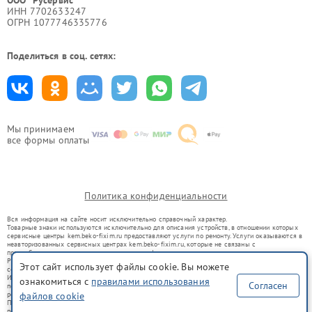
ИНН 7702633247
ОГРН 1077746335776
Поделиться в соц. сетях:
Мы принимаем
все формы оплаты
Политика конфиденциальности
Вся информация на сайте носит исключительно справочный характер.
Товарные знаки используются исключительно для описания устройств, в отношении которых
сервисные центры kem.beko-fixim.ru предоставляют услуги по ремонту. Услуги оказываются в
неавторизованных сервисных центрах kem.beko-fixim.ru, которые не связаны с
правообладателями товарных знаков или их официальными представителями.
Ремонт осуществляется для устройств, уже введенных в гражданский оборот в соответствии
Этот сайт использует файлы cookie. Вы можете
со статьей 1487 ГК РФ.
Использование товарных знаков не преследует цели индивидуализации услуг или введения
ознакомиться с
правилами использования
Согласен
потребителей в заблуждение, а служит для информирования о предоставляемых услугах по
ремонту техники указанных брендов.
файлов cookie
Представленная на сайте информация не является публичной офертой, определяемой
положениями Статьи 437(2) Гражданского кодекса РФ