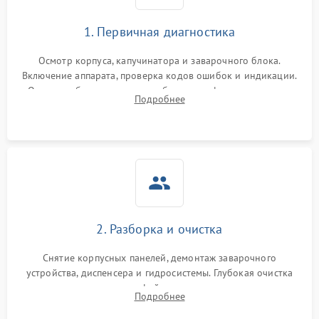
1. Первичная диагностика
Осмотр корпуса, капучинатора и заварочного блока.
Включение аппарата, проверка кодов ошибок и индикации.
Оценка работы помпы, термоблока и кофемолки на слух.
Подробнее
Измерение температуры и давления воды для выявления
локализации поломки.
2. Разборка и очистка
Снятие корпусных панелей, демонтаж заварочного
устройства, диспенсера и гидросистемы. Глубокая очистка
внутренних узлов от кофейных масел, жмыха и накипи.
Подробнее
Промывка дренажных каналов и фильтров с использованием
специализированной химии.