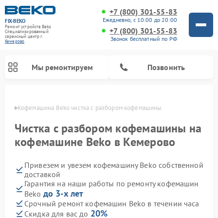
+7 (800) 301-55-83
Ежедневно, с 10:00 до 20:00
FIX-BEKO
Ремонт устройств Beko
+7 (800) 301-55-83
Специализированный
cервисный центр г.
Звонок бесплатный по РФ
Кемерово
Мы ремонтируем
Позвонить
ерово
Кофемашина Beko чистка с разбором кофемашины
Чистка с разбором кофемашины на
кофемашине Beko в Кемерово
Привезем и увезем кофемашину Beko собственной
доставкой
Гарантия на наши работы по ремонту кофемашин
до 3-х лет
Beko
Ремонт стиральных машин Beko
Ремонт сушильных машин Beko
Ремонт морозильных камер Beko
Ремонт вертикальных пылесосов Beko
Ремонт посудомоечных машин Beko
Ремонт кухонных комбайнов Beko
Ремонт микроволновых печей Beko
Срочный ремонт кофемашин Beko в течении часа
20%
Скидка для вас до