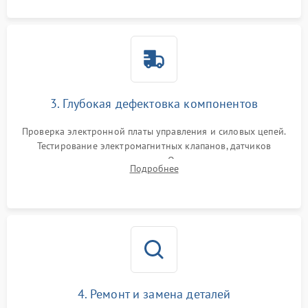
3. Глубокая дефектовка компонентов
Проверка электронной платы управления и силовых цепей.
Тестирование электромагнитных клапанов, датчиков
температуры и расходомера. Оценка степени износа
Подробнее
жерновов кофемолки, уплотнительных колец гидросистемы
и шестерней редуктора.
4. Ремонт и замена деталей