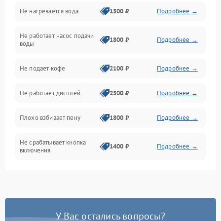
Не нагревается вода
1500 ₽
Подробнее →
Включение и работа
Не работает насос подачи
Проблемы с водой
1800 ₽
Подробнее →
воды
Проблемы с капучинатором и паром
Не подает кофе
2100 ₽
Подробнее →
Управление и электроника
Не работает дисплей
2500 ₽
Подробнее →
Программное обеспечение
Плохо взбивает пену
1800 ₽
Подробнее →
Не срабатывает кнопка
1400 ₽
Подробнее →
включения
Запах гари при работе
1800 ₽
Подробнее →
Постоянные сбои в работе
1500 ₽
Подробнее →
У Вас остались вопросы?