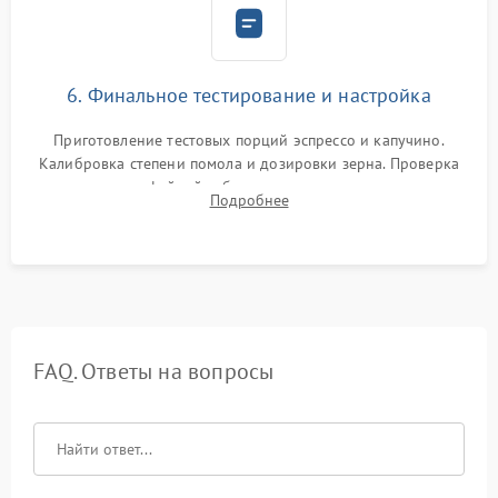
6. Финальное тестирование и настройка
Приготовление тестовых порций эспрессо и капучино.
Калибровка степени помола и дозировки зерна. Проверка
плотности кофейной таблетки, температуры напитка и
Подробнее
качества молочной пены. Контроль отсутствия посторонних
шумов и протечек.
FAQ. Ответы на вопросы