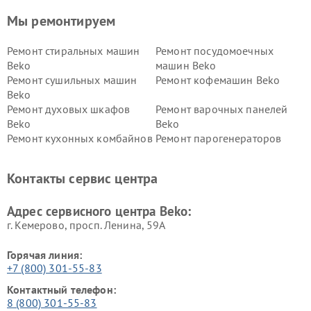
Мы ремонтируем
Ремонт стиральных машин
Ремонт посудомоечных
Beko
машин Beko
Ремонт сушильных машин
Ремонт кофемашин Beko
Beko
Ремонт духовых шкафов
Ремонт варочных панелей
Beko
Beko
Ремонт кухонных комбайнов
Ремонт парогенераторов
Beko
Beko
Ремонт блендеров Beko
Ремонт кофеварок Beko
Контакты сервис центра
Ремонт холодильников Beko
Ремонт морозильных камер
Beko
Адрес сервисного центра Beko:
г. Кемерово, просп. Ленина, 59А
Горячая линия:
+7 (800) 301-55-83
Контактный телефон:
8 (800) 301-55-83