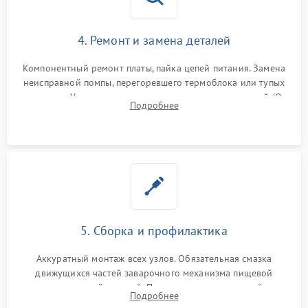
4. Ремонт и замена деталей
Компонентный ремонт платы, пайка цепей питания. Замена
неисправной помпы, перегоревшего термоблока или тупых
жерновов. Установка новых силиконовых уплотнителей (O-
Подробнее
ring) и тефлоновых трубок для надежного устранения
протечек.
5. Сборка и профилактика
Аккуратный монтаж всех узлов. Обязательная смазка
движущихся частей заварочного механизма пищевой
силиконовой смазкой. Проведение программной
Подробнее
декальцинации и очистки системы от кофейных масел.