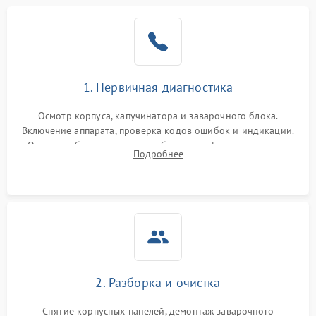
1. Первичная диагностика
Осмотр корпуса, капучинатора и заварочного блока.
Включение аппарата, проверка кодов ошибок и индикации.
Оценка работы помпы, термоблока и кофемолки на слух.
Подробнее
Измерение температуры и давления воды для выявления
локализации поломки.
2. Разборка и очистка
Снятие корпусных панелей, демонтаж заварочного