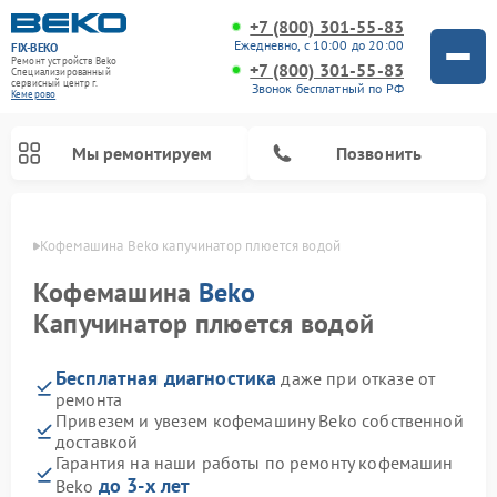
+7 (800) 301-55-83
Ежедневно, с 10:00 до 20:00
FIX-BEKO
Ремонт устройств Beko
+7 (800) 301-55-83
Специализированный
cервисный центр г.
Звонок бесплатный по РФ
Кемерово
Мы ремонтируем
Позвонить
ерово
Кофемашина Beko капучинатор плюется водой
Кофемашина
Beko
Капучинатор плюется водой
Бесплатная диагностика
даже при отказе от
ремонта
Привезем и увезем кофемашину Beko собственной
доставкой
Ремонт стиральных машин Beko
Ремонт сушильных машин Beko
Ремонт морозильных камер Beko
Ремонт вертикальных пылесосов Beko
Ремонт посудомоечных машин Beko
Ремонт кухонных комбайнов Beko
Ремонт микроволновых печей Beko
Гарантия на наши работы по ремонту кофемашин
до 3-х лет
Beko