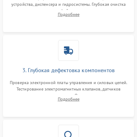
устройства, диспенсера и гидросистемы. Глубокая очистка
внутренних узлов от кофейных масел, жмыха и накипи.
Подробнее
Промывка дренажных каналов и фильтров с использованием
специализированной химии.
3. Глубокая дефектовка компонентов
Проверка электронной платы управления и силовых цепей.
Тестирование электромагнитных клапанов, датчиков
температуры и расходомера. Оценка степени износа
Подробнее
жерновов кофемолки, уплотнительных колец гидросистемы
и шестерней редуктора.