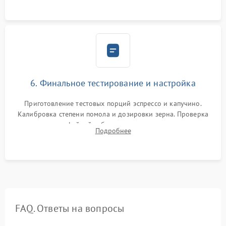
Надежная фиксация всех соединений.
6. Финальное тестирование и настройка
Приготовление тестовых порций эспрессо и капучино.
Калибровка степени помола и дозировки зерна. Проверка
плотности кофейной таблетки, температуры напитка и
Подробнее
качества молочной пены. Контроль отсутствия посторонних
шумов и протечек.
FAQ. Ответы на вопросы