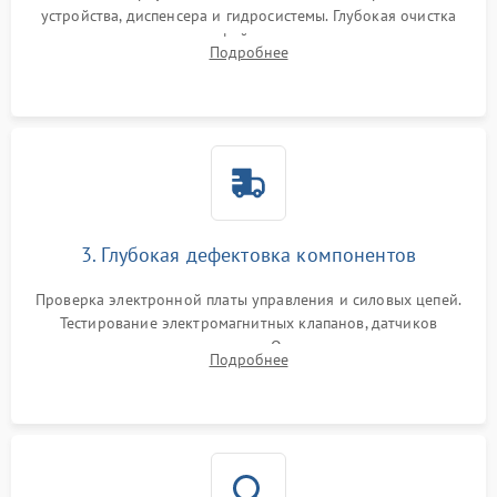
устройства, диспенсера и гидросистемы. Глубокая очистка
внутренних узлов от кофейных масел, жмыха и накипи.
Подробнее
Промывка дренажных каналов и фильтров с использованием
специализированной химии.
3. Глубокая дефектовка компонентов
Проверка электронной платы управления и силовых цепей.
Тестирование электромагнитных клапанов, датчиков
температуры и расходомера. Оценка степени износа
Подробнее
жерновов кофемолки, уплотнительных колец гидросистемы
и шестерней редуктора.