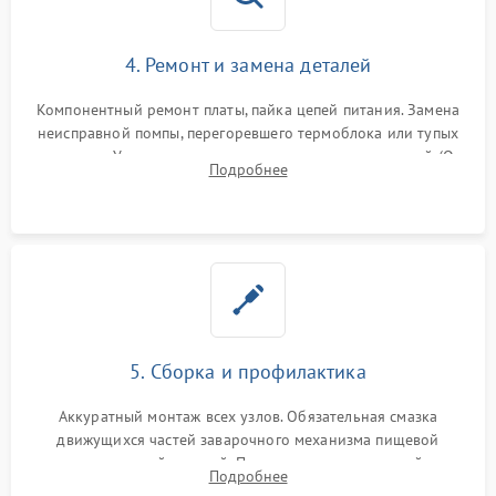
4. Ремонт и замена деталей
Компонентный ремонт платы, пайка цепей питания. Замена
неисправной помпы, перегоревшего термоблока или тупых
жерновов. Установка новых силиконовых уплотнителей (O-
Подробнее
ring) и тефлоновых трубок для надежного устранения
протечек.
5. Сборка и профилактика
Аккуратный монтаж всех узлов. Обязательная смазка
движущихся частей заварочного механизма пищевой
силиконовой смазкой. Проведение программной
Подробнее
декальцинации и очистки системы от кофейных масел.