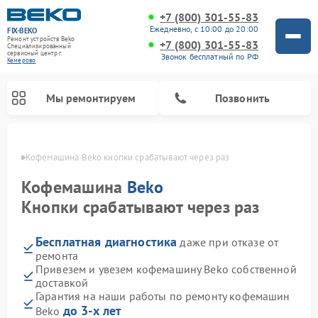
+7 (800) 301-55-83
Ежедневно, с 10:00 до 20:00
FIX-BEKO
Ремонт устройств Beko
+7 (800) 301-55-83
Специализированный
cервисный центр г.
Звонок бесплатный по РФ
Кемерово
Мы ремонтируем
Позвонить
ерово
Кофемашина Beko кнопки срабатывают через раз
Кофемашина
Beko
Кнопки срабатывают через раз
Бесплатная диагностика
даже при отказе от
ремонта
Привезем и увезем кофемашину Beko собственной
доставкой
Ремонт стиральных машин Beko
Ремонт сушильных машин Beko
Ремонт морозильных камер Beko
Ремонт вертикальных пылесосов Beko
Ремонт посудомоечных машин Beko
Ремонт кухонных комбайнов Beko
Ремонт микроволновых печей Beko
Гарантия на наши работы по ремонту кофемашин
до 3-х лет
Beko