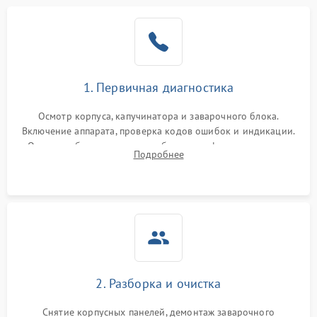
1. Первичная диагностика
Осмотр корпуса, капучинатора и заварочного блока.
Включение аппарата, проверка кодов ошибок и индикации.
Оценка работы помпы, термоблока и кофемолки на слух.
Подробнее
Измерение температуры и давления воды для выявления
локализации поломки.
2. Разборка и очистка
Снятие корпусных панелей, демонтаж заварочного