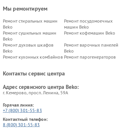
Мы ремонтируем
Ремонт стиральных машин
Ремонт посудомоечных
Beko
машин Beko
Ремонт сушильных машин
Ремонт кофемашин Beko
Beko
Ремонт духовых шкафов
Ремонт варочных панелей
Beko
Beko
Ремонт кухонных комбайнов
Ремонт парогенераторов
Beko
Beko
Ремонт блендеров Beko
Ремонт кофеварок Beko
Контакты сервис центра
Ремонт холодильников Beko
Ремонт морозильных камер
Beko
Адрес сервисного центра Beko:
г. Кемерово, просп. Ленина, 59А
Горячая линия:
+7 (800) 301-55-83
Контактный телефон:
8 (800) 301-55-83