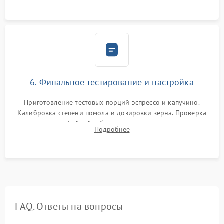
Надежная фиксация всех соединений.
6. Финальное тестирование и настройка
Приготовление тестовых порций эспрессо и капучино.
Калибровка степени помола и дозировки зерна. Проверка
плотности кофейной таблетки, температуры напитка и
Подробнее
качества молочной пены. Контроль отсутствия посторонних
шумов и протечек.
FAQ. Ответы на вопросы