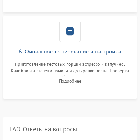
Надежная фиксация всех соединений.
6. Финальное тестирование и настройка
Приготовление тестовых порций эспрессо и капучино.
Калибровка степени помола и дозировки зерна. Проверка
плотности кофейной таблетки, температуры напитка и
Подробнее
качества молочной пены. Контроль отсутствия посторонних
шумов и протечек.
FAQ. Ответы на вопросы