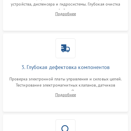
устройства, диспенсера и гидросистемы. Глубокая очистка
внутренних узлов от кофейных масел, жмыха и накипи.
Подробнее
Промывка дренажных каналов и фильтров с использованием
специализированной химии.
3. Глубокая дефектовка компонентов
Проверка электронной платы управления и силовых цепей.
Тестирование электромагнитных клапанов, датчиков
температуры и расходомера. Оценка степени износа
Подробнее
жерновов кофемолки, уплотнительных колец гидросистемы
и шестерней редуктора.