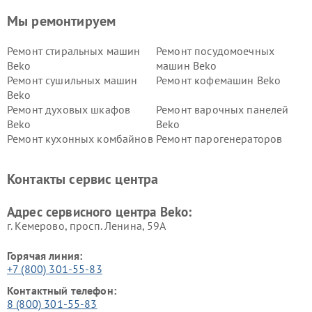
Мы ремонтируем
Ремонт стиральных машин
Ремонт посудомоечных
Beko
машин Beko
Ремонт сушильных машин
Ремонт кофемашин Beko
Beko
Ремонт духовых шкафов
Ремонт варочных панелей
Beko
Beko
Ремонт кухонных комбайнов
Ремонт парогенераторов
Beko
Beko
Ремонт блендеров Beko
Ремонт кофеварок Beko
Контакты сервис центра
Ремонт холодильников Beko
Ремонт морозильных камер
Beko
Адрес сервисного центра Beko:
г. Кемерово, просп. Ленина, 59А
Горячая линия:
+7 (800) 301-55-83
Контактный телефон:
8 (800) 301-55-83