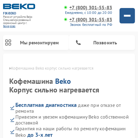
+7 (800) 301-55-83
Ежедневно, с 10:00 до 20:00
FIX-BEKO
Ремонт устройств Beko
+7 (800) 301-55-83
Специализированный
cервисный центр г.
Звонок бесплатный по РФ
Кемерово
Мы ремонтируем
Позвонить
ерово
Кофемашина Beko корпус сильно нагревается
Кофемашина
Beko
Корпус сильно нагревается
Бесплатная диагностика
даже при отказе от
ремонта
Привезем и увезем кофемашину Beko собственной
доставкой
Ремонт стиральных машин Beko
Ремонт сушильных машин Beko
Ремонт морозильных камер Beko
Ремонт вертикальных пылесосов Beko
Ремонт посудомоечных машин Beko
Ремонт кухонных комбайнов Beko
Ремонт микроволновых печей Beko
Гарантия на наши работы по ремонту кофемашин
до 3-х лет
Beko