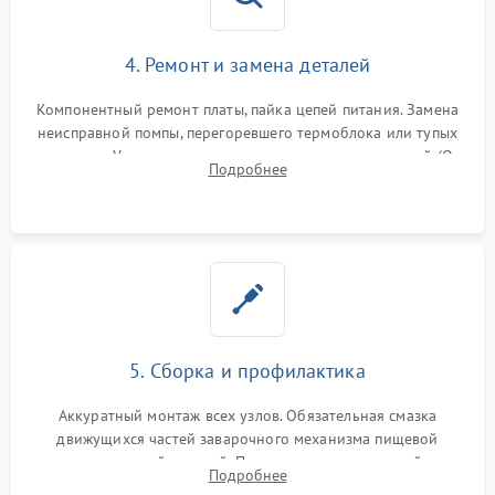
4. Ремонт и замена деталей
Компонентный ремонт платы, пайка цепей питания. Замена
неисправной помпы, перегоревшего термоблока или тупых
жерновов. Установка новых силиконовых уплотнителей (O-
Подробнее
ring) и тефлоновых трубок для надежного устранения
протечек.
5. Сборка и профилактика
Аккуратный монтаж всех узлов. Обязательная смазка
движущихся частей заварочного механизма пищевой
силиконовой смазкой. Проведение программной
Подробнее
декальцинации и очистки системы от кофейных масел.