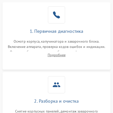
1. Первичная диагностика
Осмотр корпуса, капучинатора и заварочного блока.
Включение аппарата, проверка кодов ошибок и индикации.
Оценка работы помпы, термоблока и кофемолки на слух.
Подробнее
Измерение температуры и давления воды для выявления
локализации поломки.
2. Разборка и очистка
Снятие корпусных панелей, демонтаж заварочного