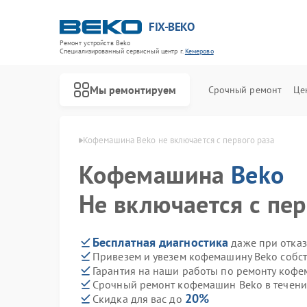
FIX-BEKO
Ремонт устройств Beko
Специализированный cервисный центр г.
Кемерово
Мы ремонтируем
Срочный ремонт
Це
ин Beko в Кемерово
Кофемашина Beko не включается с первого раза
Кофемашина
Beko
Не включается с пер
Бесплатная диагностика
даже при отказ
Привезем и увезем кофемашину Beko собс
Гарантия на наши работы по ремонту коф
Срочный ремонт кофемашин Beko в течени
20%
Скидка для вас до
Ремонт стиральных машин Beko
Ремонт посудомоечных машин Beko
Ремонт сушильных машин Beko
Ремонт духовых шкафов Beko
Ремонт варочных панелей Beko
Ремонт кухонных комбайнов Beko
Ремонт парогенераторов Beko
Ремонт морозильных камер Beko
Ремонт вертикальных пылесосов Beko
Ремонт водонагревателей Beko
Ремонт микроволновых печей Beko