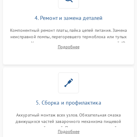
4. Ремонт и замена деталей
Компонентный ремонт платы, пайка цепей питания. Замена
неисправной помпы, перегоревшего термоблока или тупых
жерновов. Установка новых силиконовых уплотнителей (O-
Подробнее
ring) и тефлоновых трубок для надежного устранения
протечек.
5. Сборка и профилактика
Аккуратный монтаж всех узлов. Обязательная смазка
движущихся частей заварочного механизма пищевой
силиконовой смазкой. Проведение программной
Подробнее
декальцинации и очистки системы от кофейных масел.