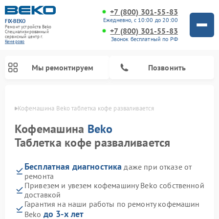
+7 (800) 301-55-83
Ежедневно, с 10:00 до 20:00
FIX-BEKO
Ремонт устройств Beko
+7 (800) 301-55-83
Специализированный
cервисный центр г.
Звонок бесплатный по РФ
Кемерово
Мы ремонтируем
Позвонить
ерово
Кофемашина Beko таблетка кофе разваливается
Кофемашина
Beko
Таблетка кофе разваливается
Бесплатная диагностика
даже при отказе от
ремонта
Привезем и увезем кофемашину Beko собственной
доставкой
Ремонт стиральных машин Beko
Ремонт сушильных машин Beko
Ремонт морозильных камер Beko
Ремонт вертикальных пылесосов Beko
Ремонт посудомоечных машин Beko
Ремонт кухонных комбайнов Beko
Ремонт микроволновых печей Beko
Гарантия на наши работы по ремонту кофемашин
до 3-х лет
Beko