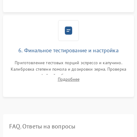
Надежная фиксация всех соединений.
6. Финальное тестирование и настройка
Приготовление тестовых порций эспрессо и капучино.
Калибровка степени помола и дозировки зерна. Проверка
плотности кофейной таблетки, температуры напитка и
Подробнее
качества молочной пены. Контроль отсутствия посторонних
шумов и протечек.
FAQ. Ответы на вопросы