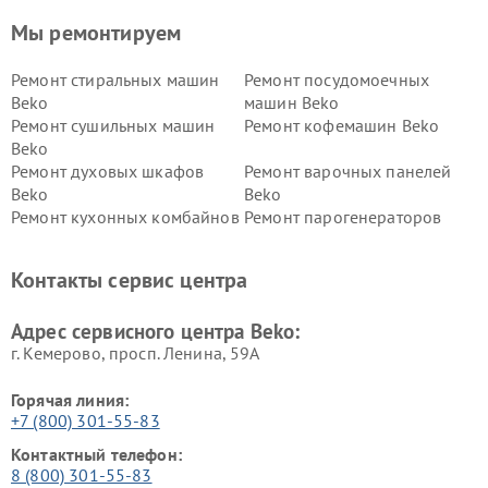
Мы ремонтируем
Ремонт стиральных машин
Ремонт посудомоечных
Beko
машин Beko
Ремонт сушильных машин
Ремонт кофемашин Beko
Beko
Ремонт духовых шкафов
Ремонт варочных панелей
Beko
Beko
Ремонт кухонных комбайнов
Ремонт парогенераторов
Beko
Beko
Ремонт блендеров Beko
Ремонт кофеварок Beko
Контакты сервис центра
Ремонт холодильников Beko
Ремонт морозильных камер
Beko
Адрес сервисного центра Beko:
г. Кемерово, просп. Ленина, 59А
Горячая линия:
+7 (800) 301-55-83
Контактный телефон:
8 (800) 301-55-83