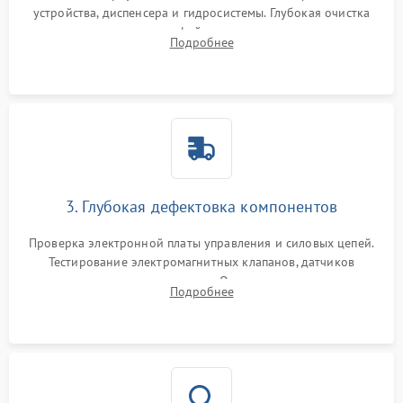
устройства, диспенсера и гидросистемы. Глубокая очистка
внутренних узлов от кофейных масел, жмыха и накипи.
Подробнее
Промывка дренажных каналов и фильтров с использованием
специализированной химии.
3. Глубокая дефектовка компонентов
Проверка электронной платы управления и силовых цепей.
Тестирование электромагнитных клапанов, датчиков
температуры и расходомера. Оценка степени износа
Подробнее
жерновов кофемолки, уплотнительных колец гидросистемы
и шестерней редуктора.