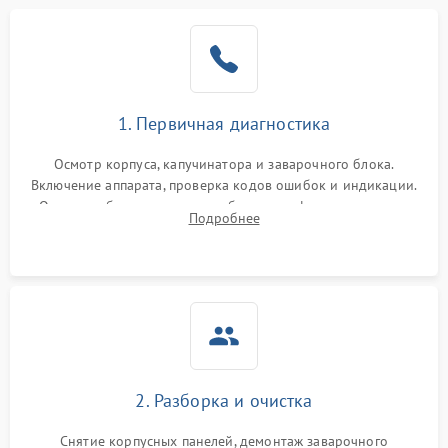
1. Первичная диагностика
Осмотр корпуса, капучинатора и заварочного блока.
Включение аппарата, проверка кодов ошибок и индикации.
Оценка работы помпы, термоблока и кофемолки на слух.
Подробнее
Измерение температуры и давления воды для выявления
локализации поломки.
2. Разборка и очистка
Снятие корпусных панелей, демонтаж заварочного