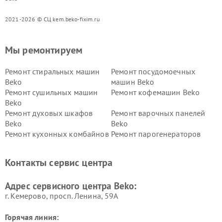
2021-2026 © СЦ kem.beko-fixim.ru
Мы ремонтируем
Ремонт стиральных машин
Ремонт посудомоечных
Beko
машин Beko
Ремонт сушильных машин
Ремонт кофемашин Beko
Beko
Ремонт духовых шкафов
Ремонт варочных панелей
Beko
Beko
Ремонт кухонных комбайнов
Ремонт парогенераторов
Beko
Beko
Ремонт блендеров Beko
Ремонт кофеварок Beko
Контакты сервис центра
Ремонт холодильников Beko
Ремонт морозильных камер
Beko
Адрес сервисного центра Beko:
г. Кемерово, просп. Ленина, 59А
Горячая линия: