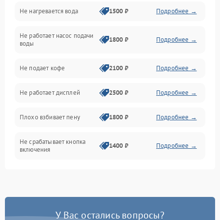
Не нагревается вода
1500 ₽
Подробнее →
Включение и работа
Не работает насос подачи
Проблемы с водой
1800 ₽
Подробнее →
воды
Проблемы с капучинатором и паром
Не подает кофе
2100 ₽
Подробнее →
Управление и электроника
Не работает дисплей
2500 ₽
Подробнее →
Программное обеспечение
Плохо взбивает пену
1800 ₽
Подробнее →
Не срабатывает кнопка
1400 ₽
Подробнее →
включения
Запах гари при работе
1800 ₽
Подробнее →
Постоянные сбои в работе
1500 ₽
Подробнее →
У Вас остались вопросы?