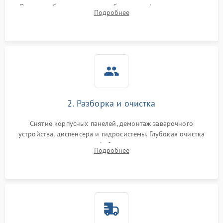
Оценка работы помпы, термоблока и кофемолки на слух.
Подробнее
Измерение температуры и давления воды для выявления
локализации поломки.
2. Разборка и очистка
Снятие корпусных панелей, демонтаж заварочного
устройства, диспенсера и гидросистемы. Глубокая очистка
внутренних узлов от кофейных масел, жмыха и накипи.
Подробнее
Промывка дренажных каналов и фильтров с использованием
специализированной химии.