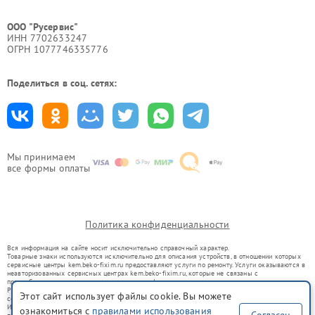
ООО "Русервис"
ИНН 7702633247
ОГРН 1077746335776
Поделиться в соц. сетях:
Мы принимаем
все формы оплаты
Политика конфиденциальности
Вся информация на сайте носит исключительно справочный характер.
Товарные знаки используются исключительно для описания устройств, в отношении которых
сервисные центры kem.beko-fixim.ru предоставляют услуги по ремонту. Услуги оказываются в
неавторизованных сервисных центрах kem.beko-fixim.ru, которые не связаны с
правообладателями товарных знаков или их официальными представителями.
Ремонт осуществляется для устройств, уже введенных в гражданский оборот в соответствии
Этот сайт использует файлы cookie. Вы можете
со статьей 1487 ГК РФ.
Использование товарных знаков не преследует цели индивидуализации услуг или введения
ознакомиться с
правилами использования
Согласен