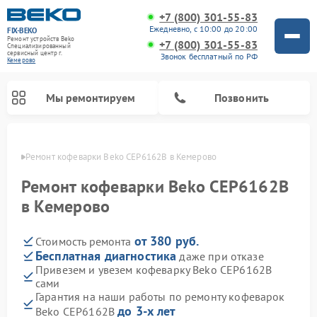
+7 (800) 301-55-83
Ежедневно, с 10:00 до 20:00
FIX-BEKO
Ремонт устройств Beko
+7 (800) 301-55-83
Специализированный
cервисный центр г.
Звонок бесплатный по РФ
Кемерово
Мы ремонтируем
Позвонить
ерово
Ремонт кофеварки Beko CEP6162B в Кемерово
Ремонт кофеварки Beko CEP6162B
в Кемерово
от 380 руб.
Стоимость ремонта
Бесплатная диагностика
даже при отказе
Привезем и увезем кофеварку Beko CEP6162B
сами
Ремонт стиральных машин Beko
Ремонт сушильных машин Beko
Ремонт кухонных комбайнов Beko
Ремонт морозильных камер Beko
Ремонт вертикальных пылесосов Beko
Ремонт посудомоечных машин Beko
Ремонт микроволновых печей Beko
Гарантия на наши работы по ремонту кофеварок
до 3-х лет
Beko CEP6162B