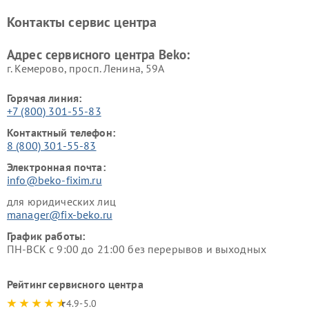
Ремонт блендеров Beko
Ремонт кофеварок Beko
Контакты сервис центра
Ремонт холодильников Beko
Ремонт морозильных камер
Beko
Адрес сервисного центра Beko:
г. Кемерово, просп. Ленина, 59А
Горячая линия:
+7 (800) 301-55-83
Контактный телефон:
8 (800) 301-55-83
Электронная почта:
info@beko-fixim.ru
для юридических лиц
manager@fix-beko.ru
График работы:
ПН-ВСК с 9:00 до 21:00 без перерывов и выходных
Рейтинг сервисного центра
4.9-5.0