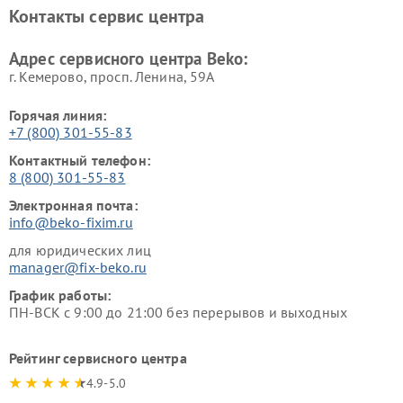
Ремонт блендеров Beko
Ремонт кофеварок Beko
Контакты сервис центра
Ремонт холодильников Beko
Ремонт морозильных камер
Beko
Адрес сервисного центра Beko:
г. Кемерово, просп. Ленина, 59А
Горячая линия:
+7 (800) 301-55-83
Контактный телефон:
8 (800) 301-55-83
Электронная почта:
info@beko-fixim.ru
для юридических лиц
manager@fix-beko.ru
График работы:
ПН-ВСК с 9:00 до 21:00 без перерывов и выходных
Рейтинг сервисного центра
4.9-5.0