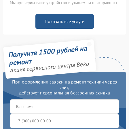
Мы проверим ваше устройство и укажем на неисправность.
Показать все услуги
Получите 1500 рублей на
ремонт
Акция сервисного центра Beko
При оформлении заявки на ремонт техники через
сайт,
действует персональная бессрочная скидка