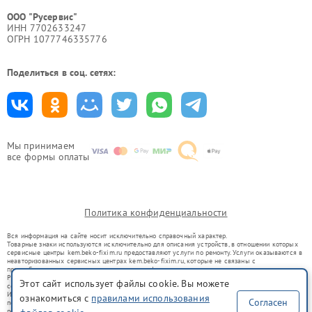
ООО "Русервис"
ИНН 7702633247
ОГРН 1077746335776
Поделиться в соц. сетях:
Мы принимаем
все формы оплаты
Политика конфиденциальности
Вся информация на сайте носит исключительно справочный характер.
Товарные знаки используются исключительно для описания устройств, в отношении которых
сервисные центры kem.beko-fixim.ru предоставляют услуги по ремонту. Услуги оказываются в
неавторизованных сервисных центрах kem.beko-fixim.ru, которые не связаны с
правообладателями товарных знаков или их официальными представителями.
Ремонт осуществляется для устройств, уже введенных в гражданский оборот в соответствии
Этот сайт использует файлы cookie. Вы можете
со статьей 1487 ГК РФ.
Использование товарных знаков не преследует цели индивидуализации услуг или введения
ознакомиться с
правилами использования
Согласен
потребителей в заблуждение, а служит для информирования о предоставляемых услугах по
ремонту техники указанных брендов.