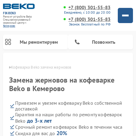
+7 (800) 301-55-83
Ежедневно, с 10:00 до 20:00
FIX-BEKO
Ремонт устройств Beko
+7 (800) 301-55-83
Специализированный
cервисный центр г.
Звонок бесплатный по РФ
Кемерово
Мы ремонтируем
Позвонить
ерово
Кофеварка Beko замена жерновов
Замена жерновов на кофеварке
Beko в Кемерово
Привезем и увезем кофеварку Beko собственной
доставкой
Гарантия на наши работы по ремонту кофеварок
до 3-х лет
Beko
Ремонт стиральных машин Beko
Ремонт сушильных машин Beko
Ремонт кухонных комбайнов Beko
Ремонт морозильных камер Beko
Ремонт вертикальных пылесосов Beko
Ремонт посудомоечных машин Beko
Ремонт микроволновых печей Beko
Срочный ремонт кофеварок Beko в течении часа
20%
Скидка для вас до