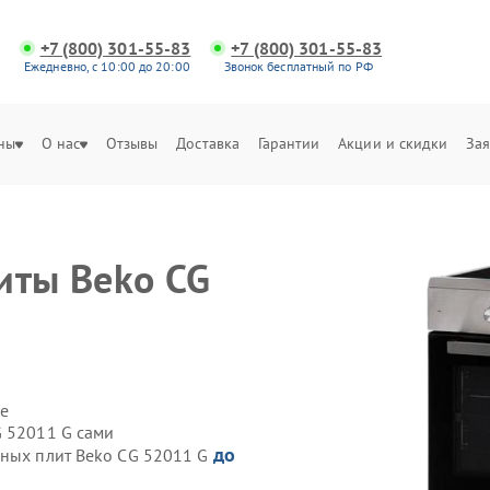
+7 (800) 301-55-83
+7 (800) 301-55-83
Ежедневно, с 10:00 до 20:00
Звонок бесплатный по РФ
ны
О нас
Отзывы
Доставка
Гарантии
Акции и скидки
Зая
иты Beko CG
е
G 52011 G сами
до
нных плит Beko CG 52011 G