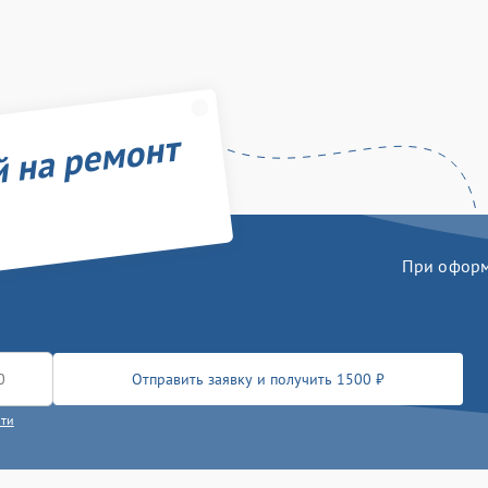
й на ремонт
При оформл
Отправить заявку и получить 1500 ₽
сти