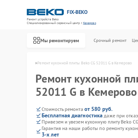
FIX-BEKO
Ремонт устройств Beko
Специализированный cервисный центр г.
Кемерово
Мы ремонтируем
Срочный ремонт
Це
ит Beko в Кемерово
Ремонт кухонной плиты Beko CG 52011 G в Кемерово
Ремонт кухонной пл
52011 G в Кемерово
от 580 руб.
Стоимость ремонта
Бесплатная диагностика
даже при отказ
Привезем и увезем кухонную плиту Beko C
Гарантия на наши работы по ремонту кухо
3-х лет
Ремонт стиральных машин Beko
Ремонт посудомоечных машин Beko
Ремонт сушильных машин Beko
Ремонт духовых шкафов Beko
Ремонт варочных панелей Beko
Ремонт кухонных комбайнов Beko
Ремонт парогенераторов Beko
Ремонт морозильных камер Beko
Ремонт вертикальных пылесосов Beko
Ремонт водонагревателей Beko
Ремонт микроволновых печей Beko