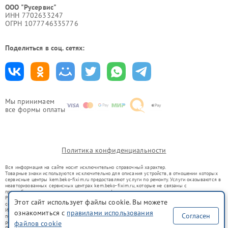
ООО "Русервис"
ИНН 7702633247
ОГРН 1077746335776
Поделиться в соц. сетях:
Мы принимаем
все формы оплаты
Политика конфиденциальности
Вся информация на сайте носит исключительно справочный характер.
Товарные знаки используются исключительно для описания устройств, в отношении которых
сервисные центры kem.beko-fixim.ru предоставляют услуги по ремонту. Услуги оказываются в
неавторизованных сервисных центрах kem.beko-fixim.ru, которые не связаны с
правообладателями товарных знаков или их официальными представителями.
Ремонт осуществляется для устройств, уже введенных в гражданский оборот в соответствии
Этот сайт использует файлы cookie. Вы можете
со статьей 1487 ГК РФ.
Использование товарных знаков не преследует цели индивидуализации услуг или введения
ознакомиться с
правилами использования
Согласен
потребителей в заблуждение, а служит для информирования о предоставляемых услугах по
ремонту техники указанных брендов.
файлов cookie