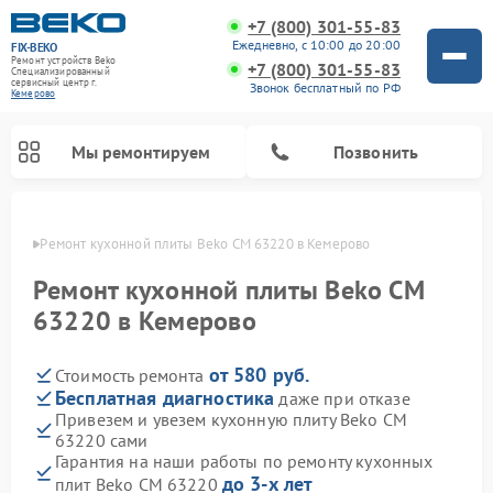
+7 (800) 301-55-83
Ежедневно, с 10:00 до 20:00
FIX-BEKO
Ремонт устройств Beko
+7 (800) 301-55-83
Специализированный
cервисный центр г.
Звонок бесплатный по РФ
Кемерово
Мы ремонтируем
Позвонить
ерово
Ремонт кухонной плиты Beko CM 63220 в Кемерово
Ремонт кухонной плиты Beko CM
63220 в Кемерово
от 580 руб.
Стоимость ремонта
Бесплатная диагностика
даже при отказе
Привезем и увезем кухонную плиту Beko CM
63220 сами
Ремонт вертикальных пылесосов Beko
Ремонт стиральных машин Beko
Ремонт сушильных машин Beko
Ремонт кухонных комбайнов Beko
Ремонт микроволновых печей Beko
Ремонт посудомоечных машин Beko
Ремонт морозильных камер Beko
Гарантия на наши работы по ремонту кухонных
до 3-х лет
плит Beko CM 63220