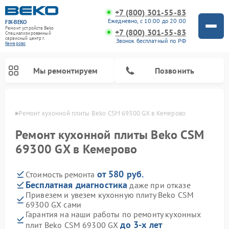
+7 (800) 301-55-83
Ежедневно, с 10:00 до 20:00
FIX-BEKO
Ремонт устройств Beko
+7 (800) 301-55-83
Специализированный
cервисный центр г.
Звонок бесплатный по РФ
Кемерово
Мы ремонтируем
Позвонить
ерово
Ремонт кухонной плиты Beko CSM 69300 GX в Кемерово
Ремонт кухонной плиты Beko CSM
69300 GX в Кемерово
от 580 руб.
Стоимость ремонта
Бесплатная диагностика
даже при отказе
Привезем и увезем кухонную плиту Beko CSM
69300 GX сами
Ремонт вертикальных пылесосов Beko
Ремонт стиральных машин Beko
Ремонт сушильных машин Beko
Ремонт кухонных комбайнов Beko
Ремонт микроволновых печей Beko
Ремонт посудомоечных машин Beko
Ремонт морозильных камер Beko
Гарантия на наши работы по ремонту кухонных
до 3-х лет
плит Beko CSM 69300 GX