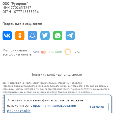
ООО "Русервис"
ИНН 7702633247
ОГРН 1077746335776
Поделиться в соц. сетях:
Мы принимаем
все формы оплаты
Политика конфиденциальности
Вся информация на сайте носит исключительно справочный характер.
Товарные знаки используются исключительно для описания устройств, в отношении которых
сервисные центры kem.beko-fixim.ru предоставляют услуги по ремонту. Услуги оказываются в
неавторизованных сервисных центрах kem.beko-fixim.ru, которые не связаны с
правообладателями товарных знаков или их официальными представителями.
Ремонт осуществляется для устройств, уже введенных в гражданский оборот в соответствии
Этот сайт использует файлы cookie. Вы можете
со статьей 1487 ГК РФ.
Использование товарных знаков не преследует цели индивидуализации услуг или введения
ознакомиться с
правилами использования
Согласен
потребителей в заблуждение, а служит для информирования о предоставляемых услугах по
ремонту техники указанных брендов.
файлов cookie