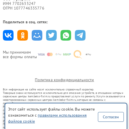
ИНН 7702633247
ОГРН 1077746335776
Поделиться в соц. сетях:
Мы принимаем
все формы оплаты
Политика конфиденциальности
Вся информация на сайте носит исключительно справочный характер.
Товарные знаки используются исключительно для описания устройств, в отношении которых
сервисные центры kem.beko-fixim.ru предоставляют услуги по ремонту. Услуги оказываются в
неавторизованных сервисных центрах kem.beko-fixim.ru, которые не связаны с
правообладателями товарных знаков или их официальными представителями.
Ремонт осуществляется для устройств, уже введенных в гражданский оборот в соответствии
Этот сайт использует файлы cookie. Вы можете
со статьей 1487 ГК РФ.
Использование товарных знаков не преследует цели индивидуализации услуг или введения
ознакомиться с
правилами использования
Согласен
потребителей в заблуждение, а служит для информирования о предоставляемых услугах по
ремонту техники указанных брендов.
файлов cookie
Представленная на сайте информация не является публичной офертой, определяемой
положениями Статьи 437(2) Гражданского кодекса РФ