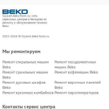
СЦ kem.beko-fixim.ru - сеть
сервисных центров в Кемерово по
ремонту и обслуживанию техники
Beko
2021-2026 © СЦ kem.beko-fixim.ru
Мы ремонтируем
Ремонт стиральных машин
Ремонт посудомоечных
Beko
машин Beko
Ремонт сушильных машин
Ремонт кофемашин Beko
Beko
Ремонт духовых шкафов
Ремонт варочных панелей
Beko
Beko
Ремонт кухонных комбайнов
Ремонт парогенераторов
Beko
Beko
Ремонт блендеров Beko
Ремонт кофеварок Beko
Контакты сервис центра
Ремонт холодильников Beko
Ремонт морозильных камер