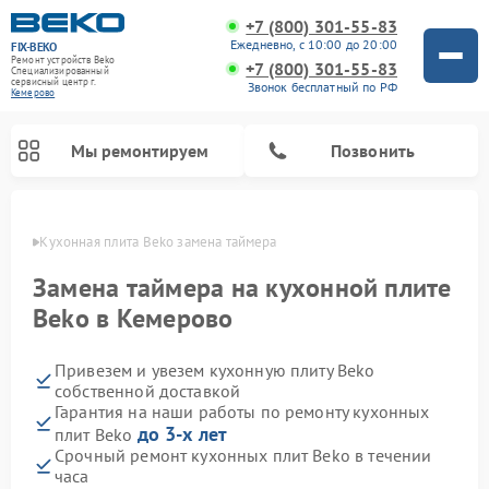
+7 (800) 301-55-83
Ежедневно, с 10:00 до 20:00
FIX-BEKO
Ремонт устройств Beko
+7 (800) 301-55-83
Специализированный
cервисный центр г.
Звонок бесплатный по РФ
Кемерово
Мы ремонтируем
Позвонить
ерово
Кухонная плита Beko замена таймера
Замена таймера на кухонной плите
Beko в Кемерово
Привезем и увезем кухонную плиту Beko
собственной доставкой
Гарантия на наши работы по ремонту кухонных
до 3-х лет
плит Beko
Ремонт вертикальных пылесосов Beko
Ремонт стиральных машин Beko
Ремонт сушильных машин Beko
Ремонт кухонных комбайнов Beko
Ремонт микроволновых печей Beko
Ремонт посудомоечных машин Beko
Ремонт морозильных камер Beko
Срочный ремонт кухонных плит Beko в течении
часа