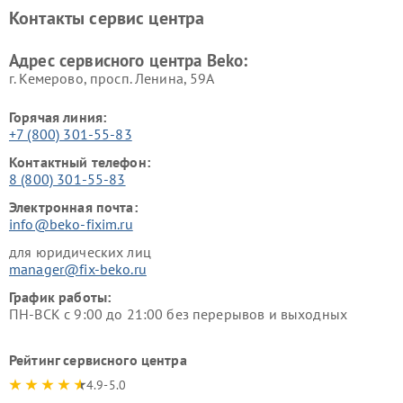
Ремонт блендеров Beko
Ремонт кофеварок Beko
Контакты сервис центра
Ремонт холодильников Beko
Ремонт морозильных камер
Beko
Адрес сервисного центра Beko:
г. Кемерово, просп. Ленина, 59А
Горячая линия:
+7 (800) 301-55-83
Контактный телефон:
8 (800) 301-55-83
Электронная почта:
info@beko-fixim.ru
для юридических лиц
manager@fix-beko.ru
График работы:
ПН-ВСК с 9:00 до 21:00 без перерывов и выходных
Рейтинг сервисного центра
4.9-5.0