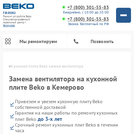
+7 (800) 301-55-83
Ежедневно, с 10:00 до 20:00
FIX-BEKO
Ремонт устройств Beko
+7 (800) 301-55-83
Специализированный
cервисный центр г.
Звонок бесплатный по РФ
Кемерово
Мы ремонтируем
Позвонить
ерово
Кухонная плита Beko замена вентилятора
Замена вентилятора на кухонной
плите Beko в Кемерово
Привезем и увезем кухонную плиту Beko
собственной доставкой
Гарантия на наши работы по ремонту кухонных
до 3-х лет
плит Beko
Ремонт вертикальных пылесосов Beko
Ремонт стиральных машин Beko
Ремонт сушильных машин Beko
Ремонт кухонных комбайнов Beko
Ремонт микроволновых печей Beko
Ремонт посудомоечных машин Beko
Ремонт морозильных камер Beko
Срочный ремонт кухонных плит Beko в течении
часа