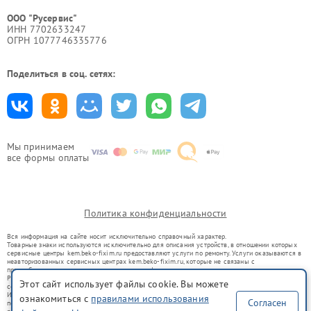
ООО "Русервис"
ИНН 7702633247
ОГРН 1077746335776
Поделиться в соц. сетях:
Мы принимаем
все формы оплаты
Политика конфиденциальности
Вся информация на сайте носит исключительно справочный характер.
Товарные знаки используются исключительно для описания устройств, в отношении которых
сервисные центры kem.beko-fixim.ru предоставляют услуги по ремонту. Услуги оказываются в
неавторизованных сервисных центрах kem.beko-fixim.ru, которые не связаны с
правообладателями товарных знаков или их официальными представителями.
Ремонт осуществляется для устройств, уже введенных в гражданский оборот в соответствии
Этот сайт использует файлы cookie. Вы можете
со статьей 1487 ГК РФ.
Использование товарных знаков не преследует цели индивидуализации услуг или введения
ознакомиться с
правилами использования
Согласен
потребителей в заблуждение, а служит для информирования о предоставляемых услугах по