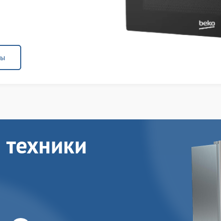
ны
 техники