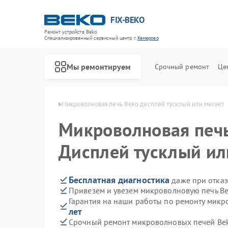
FIX-BEKO
Ремонт устройств Beko
Специализированный cервисный центр г.
Кемерово
Мы ремонтируем
Срочный ремонт
Це
ей Beko в Кемерово
Микроволновая печь Beko дисплей тусклый или мигает
Микроволновая печ
Дисплей тусклый ил
Бесплатная диагностика
даже при отказ
Привезем и увезем микроволновую печь Be
Гарантия на наши работы по ремонту мик
лет
Срочный ремонт микроволновых печей Bek
Ремонт стиральных машин Beko
Ремонт посудомоечных машин Beko
Ремонт сушильных машин Beko
Ремонт духовых шкафов Beko
Ремонт варочных панелей Beko
Ремонт кухонных комбайнов Beko
Ремонт парогенераторов Beko
Ремонт морозильных камер Beko
Ремонт вертикальных пылесосов Beko
Ремонт водонагревателей Beko