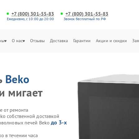
+7 (800) 301-55-83
+7 (800) 301-55-83
Ежедневно, с 10:00 до 20:00
Звонок бесплатный по РФ
ны
О нас
Отзывы
Доставка
Гарантии
Акции и скидки
Зая
ь
Beko
и мигает
е от ремонта
ko собственной доставкой
до 3-х
роволновых печей Beko
o в течении часа