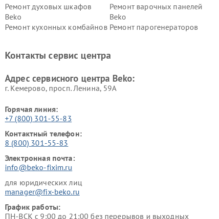
Ремонт духовых шкафов
Ремонт варочных панелей
Beko
Beko
Ремонт кухонных комбайнов
Ремонт парогенераторов
Beko
Beko
Ремонт блендеров Beko
Ремонт кофеварок Beko
Контакты сервис центра
Ремонт холодильников Beko
Ремонт морозильных камер
Beko
Адрес сервисного центра Beko:
г. Кемерово, просп. Ленина, 59А
Горячая линия:
+7 (800) 301-55-83
Контактный телефон:
8 (800) 301-55-83
Электронная почта:
info@beko-fixim.ru
для юридических лиц
manager@fix-beko.ru
График работы:
ПН-ВСК с 9:00 до 21:00 без перерывов и выходных