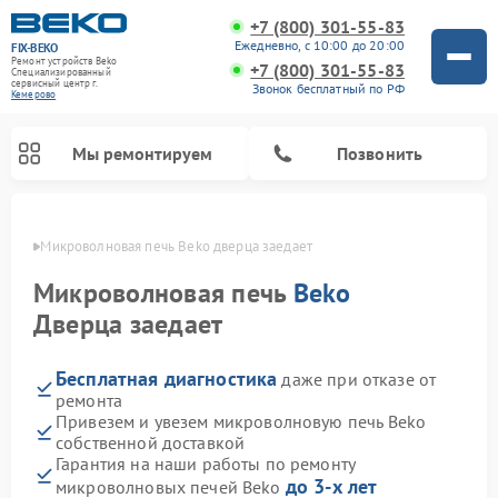
+7 (800) 301-55-83
Ежедневно, с 10:00 до 20:00
FIX-BEKO
Ремонт устройств Beko
+7 (800) 301-55-83
Специализированный
cервисный центр г.
Звонок бесплатный по РФ
Кемерово
Мы ремонтируем
Позвонить
ерово
Микроволновая печь Beko дверца заедает
Микроволновая печь
Beko
Дверца заедает
Бесплатная диагностика
даже при отказе от
ремонта
Привезем и увезем микроволновую печь Beko
собственной доставкой
Ремонт вертикальных пылесосов Beko
Ремонт стиральных машин Beko
Ремонт сушильных машин Beko
Ремонт кухонных комбайнов Beko
Ремонт посудомоечных машин Beko
Ремонт морозильных камер Beko
Гарантия на наши работы по ремонту
до 3-х лет
микроволновых печей Beko