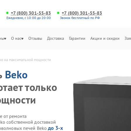
+7 (800) 301-55-83
+7 (800) 301-55-83
Ежедневно, с 10:00 до 20:00
Звонок бесплатный по РФ
ны
О нас
Отзывы
Доставка
Гарантии
Акции и скидки
Зая
ько на максимальной мощности
ь
Beko
тает только
ощности
е от ремонта
ko собственной доставкой
до 3-х
роволновых печей Beko