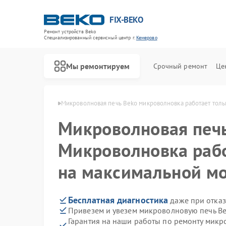
FIX-BEKO
Ремонт устройств Beko
Специализированный cервисный центр г.
Кемерово
Мы ремонтируем
Срочный ремонт
Це
ей Beko в Кемерово
Микроволновая печь Beko микроволновка работает тол
Микроволновая печ
Микроволновка рабо
на максимальной м
Бесплатная диагностика
даже при отказ
Привезем и увезем микроволновую печь Be
Гарантия на наши работы по ремонту мик
Ремонт стиральных машин Beko
Ремонт посудомоечных машин Beko
Ремонт сушильных машин Beko
Ремонт духовых шкафов Beko
Ремонт варочных панелей Beko
Ремонт кухонных комбайнов Beko
Ремонт парогенераторов Beko
Ремонт морозильных камер Beko
Ремонт вертикальных пылесосов Beko
Ремонт водонагревателей Beko