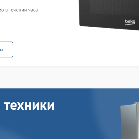
o в течении часа
ны
 техники