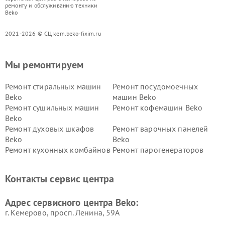
ремонту и обслуживанию техники
Beko
2021-2026 © СЦ kem.beko-fixim.ru
Мы ремонтируем
Ремонт стиральных машин
Ремонт посудомоечных
Beko
машин Beko
Ремонт сушильных машин
Ремонт кофемашин Beko
Beko
Ремонт духовых шкафов
Ремонт варочных панелей
Beko
Beko
Ремонт кухонных комбайнов
Ремонт парогенераторов
Beko
Beko
Ремонт блендеров Beko
Ремонт кофеварок Beko
Контакты сервис центра
Ремонт холодильников Beko
Ремонт морозильных камер
Beko
Адрес сервисного центра Beko:
г. Кемерово, просп. Ленина, 59А