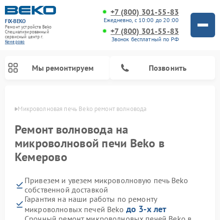
+7 (800) 301-55-83
Ежедневно, с 10:00 до 20:00
FIX-BEKO
Ремонт устройств Beko
+7 (800) 301-55-83
Специализированный
cервисный центр г.
Звонок бесплатный по РФ
Кемерово
Мы ремонтируем
Позвонить
ерово
Микроволновая печь Beko ремонт волновода
Ремонт волновода на
микроволновой печи Beko в
Кемерово
Привезем и увезем микроволновую печь Beko
собственной доставкой
Гарантия на наши работы по ремонту
Ремонт вертикальных пылесосов Beko
Ремонт стиральных машин Beko
Ремонт сушильных машин Beko
Ремонт кухонных комбайнов Beko
Ремонт посудомоечных машин Beko
Ремонт морозильных камер Beko
до 3-х лет
микроволновых печей Beko
Срочный ремонт микроволновых печей Beko в