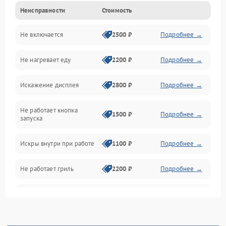
Неисправности
Стоимость
Дверца и корпус
Не включается
2500 ₽
Подробнее →
Механика и внутренние элементы
Не нагревает еду
2200 ₽
Подробнее →
Механические повреждения
Искажение дисплея
2800 ₽
Подробнее →
Питание и запуск
Не работает кнопка
Нагрев и приготовление
1500 ₽
Подробнее →
запуска
Программное обеспечение
Искры внутри при работе
1100 ₽
Подробнее →
Не работает гриль
2200 ₽
Подробнее →
Перегрев или отключение
2400 ₽
Подробнее →
во время работы