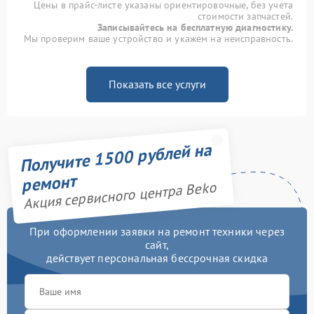
Цены в прайс-листе указаны ориентировочные, без учета
стоимости запчастей.
Записывайтесь на бесплатную диагностику.
Мы проверим ваше устройство и укажем на неисправность.
Показать все услуги
Получите 1500 рублей на
ремонт
Акция сервисного центра Beko
При оформлении заявки на ремонт техники через
сайт,
действует персональная бессрочная скидка