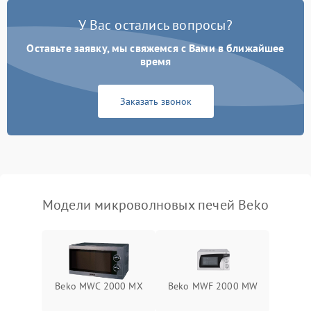
Появление запаха гари
2400 ₽
Подробнее →
У Вас остались вопросы?
Проблемы с вентилятором
2000 ₽
Подробнее →
Оставьте заявку, мы свяжемся с Вами в ближайшее
время
Поломка системы
2200 ₽
Подробнее →
охлаждения
Заказать звонок
Не работают сенсорные
2400 ₽
Подробнее →
кнопки
Не горит подсветка
2000 ₽
Подробнее →
Сломался трансформатор
1000 ₽
Подробнее →
Модели микроволновых печей Beko
Beko MWC 2000 MX
Beko MWF 2000 MW