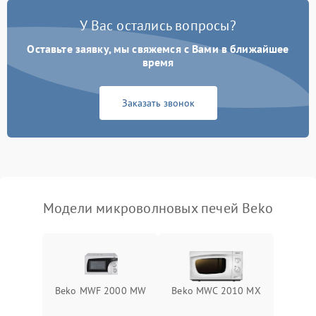
Появление запаха гари
2400 ₽
Подробнее →
У Вас остались вопросы?
Проблемы с вентилятором
2000 ₽
Подробнее →
Оставьте заявку, мы свяжемся с Вами в ближайшее
время
Поломка системы
2200 ₽
Подробнее →
охлаждения
Заказать звонок
Не работают сенсорные
2400 ₽
Подробнее →
кнопки
Не горит подсветка
2000 ₽
Подробнее →
Сломался трансформатор
1000 ₽
Подробнее →
Модели микроволновых печей Beko
Beko MWF 2000 MW
Beko MWC 2010 MX