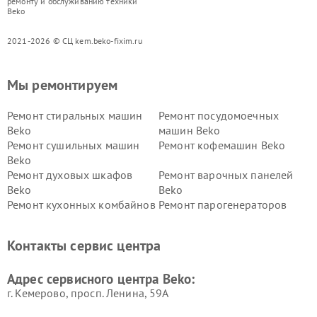
ремонту и обслуживанию техники
Beko
2021-2026 © СЦ kem.beko-fixim.ru
Мы ремонтируем
Ремонт стиральных машин
Ремонт посудомоечных
Beko
машин Beko
Ремонт сушильных машин
Ремонт кофемашин Beko
Beko
Ремонт духовых шкафов
Ремонт варочных панелей
Beko
Beko
Ремонт кухонных комбайнов
Ремонт парогенераторов
Beko
Beko
Ремонт блендеров Beko
Ремонт кофеварок Beko
Контакты сервис центра
Ремонт холодильников Beko
Ремонт морозильных камер
Beko
Адрес сервисного центра Beko:
г. Кемерово, просп. Ленина, 59А