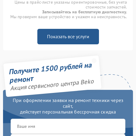
Цены в прайс-листе указаны ориентировочные, без учета
стоимости запчастей.
Записывайтесь на бесплатную диагностику.
Мы проверим ваше устройство и укажем на неисправность.
Показать все услуги
Получите 1500 рублей на
ремонт
Акция сервисного центра Beko
При оформлении заявки на ремонт техники через
сайт,
действует персональная бессрочная скидка