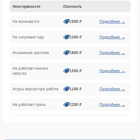
Неисправности
Стоимость
Дверца и корпус
Не включается
2500 ₽
Подробнее →
Механика и внутренние элементы
Не нагревает еду
2200 ₽
Подробнее →
Механические повреждения
Искажение дисплея
2800 ₽
Подробнее →
Питание и запуск
Не работает кнопка
Нагрев и приготовление
1500 ₽
Подробнее →
запуска
Программное обеспечение
Искры внутри при работе
1100 ₽
Подробнее →
Не работает гриль
2200 ₽
Подробнее →
Перегрев или отключение
2400 ₽
Подробнее →
во время работы