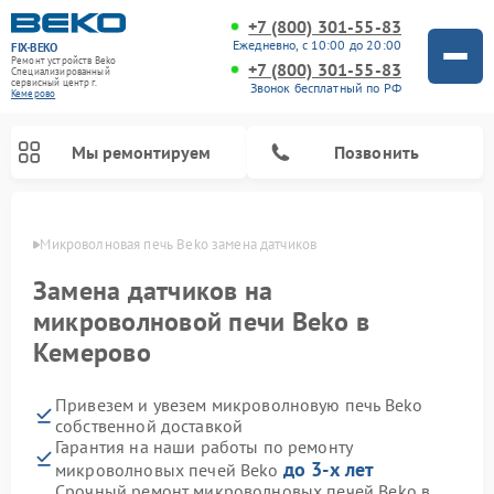
+7 (800) 301-55-83
Ежедневно, с 10:00 до 20:00
FIX-BEKO
Ремонт устройств Beko
+7 (800) 301-55-83
Специализированный
cервисный центр г.
Звонок бесплатный по РФ
Кемерово
Мы ремонтируем
Позвонить
ерово
Микроволновая печь Beko замена датчиков
Замена датчиков на
микроволновой печи Beko в
Кемерово
Привезем и увезем микроволновую печь Beko
собственной доставкой
Гарантия на наши работы по ремонту
Ремонт вертикальных пылесосов Beko
Ремонт стиральных машин Beko
Ремонт сушильных машин Beko
Ремонт кухонных комбайнов Beko
Ремонт посудомоечных машин Beko
Ремонт морозильных камер Beko
до 3-х лет
микроволновых печей Beko
Срочный ремонт микроволновых печей Beko в