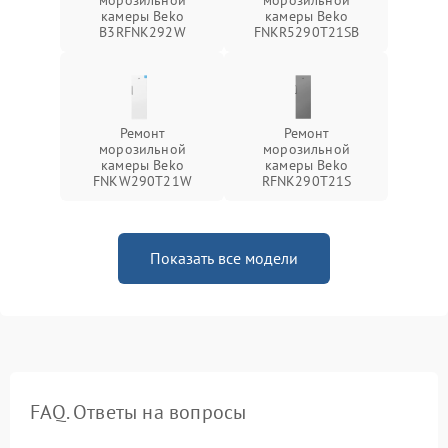
морозильной
морозильной
камеры Beko
камеры Beko
B3RFNK292W
FNKR5290T21SB
Ремонт
Ремонт
морозильной
морозильной
камеры Beko
камеры Beko
FNKW290T21W
RFNK290T21S
Показать все модели
FAQ. Ответы на вопросы