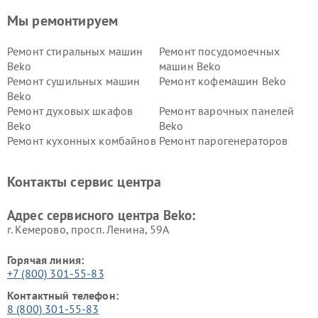
Мы ремонтируем
Ремонт стиральных машин
Ремонт посудомоечных
Beko
машин Beko
Ремонт сушильных машин
Ремонт кофемашин Beko
Beko
Ремонт духовых шкафов
Ремонт варочных панелей
Beko
Beko
Ремонт кухонных комбайнов
Ремонт парогенераторов
Beko
Beko
Ремонт блендеров Beko
Ремонт кофеварок Beko
Контакты сервис центра
Ремонт холодильников Beko
Ремонт морозильных камер
Beko
Адрес сервисного центра Beko:
г. Кемерово, просп. Ленина, 59А
Горячая линия:
+7 (800) 301-55-83
Контактный телефон:
8 (800) 301-55-83