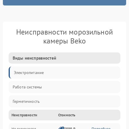
Неисправности морозильной
камеры Beko
Виды неисправностей
Электропитание
Работа системы
Герметичность
Неисправности
Стоимость
Механика
Не включается
3500 ₽
Подробнее →