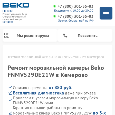
+7 (800) 301-55-83
Ежедневно, с 10:00 до 20:00
FIX-BEKO
Ремонт устройств Beko
+7 (800) 301-55-83
Специализированный
cервисный центр г.
Звонок бесплатный по РФ
Кемерово
Мы ремонтируем
Позвонить
ерово
Ремонт морозильной камеры Beko FNMV5290E21W в Кемерово
Ремонт морозильной камеры Beko
FNMV5290E21W в Кемерово
от 880 руб.
Стоимость ремонта
Бесплатная диагностика
даже при отказе
Привезем и увезем морозильную камеру Beko
FNMV5290E21W сами
Ремонт стиральных машин Beko
Ремонт сушильных машин Beko
Ремонт кухонных комбайнов Beko
Ремонт вертикальных пылесосов Beko
Ремонт посудомоечных машин Beko
Ремонт микроволновых печей Beko
Гарантия на наши работы по ремонту
до 3-х
морозильных камер Beko FNMV5290E21W