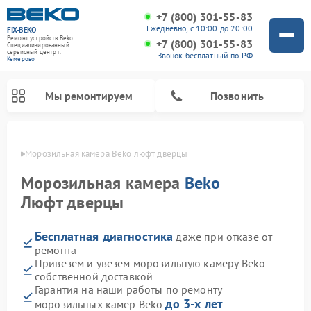
+7 (800) 301-55-83
Ежедневно, с 10:00 до 20:00
FIX-BEKO
Ремонт устройств Beko
+7 (800) 301-55-83
Специализированный
cервисный центр г.
Звонок бесплатный по РФ
Кемерово
Мы ремонтируем
Позвонить
ерово
Морозильная камера Beko люфт дверцы
Морозильная камера
Beko
Люфт дверцы
Бесплатная диагностика
даже при отказе от
ремонта
Привезем и увезем морозильную камеру Beko
собственной доставкой
Ремонт стиральных машин Beko
Ремонт сушильных машин Beko
Ремонт кухонных комбайнов Beko
Ремонт вертикальных пылесосов Beko
Ремонт посудомоечных машин Beko
Ремонт микроволновых печей Beko
Гарантия на наши работы по ремонту
до 3-х лет
морозильных камер Beko