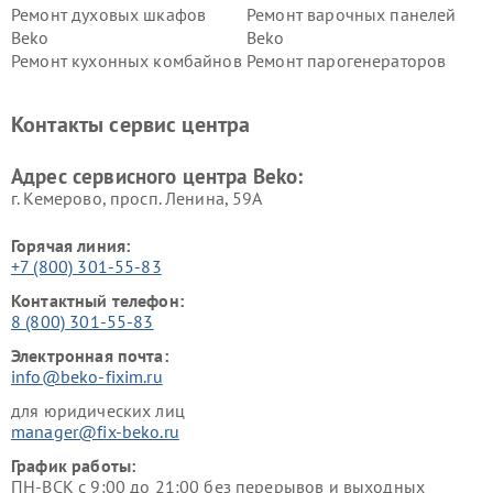
Ремонт духовых шкафов
Ремонт варочных панелей
Beko
Beko
Ремонт кухонных комбайнов
Ремонт парогенераторов
Beko
Beko
Ремонт блендеров Beko
Ремонт кофеварок Beko
Контакты сервис центра
Ремонт холодильников Beko
Ремонт морозильных камер
Beko
Адрес сервисного центра Beko:
г. Кемерово, просп. Ленина, 59А
Горячая линия:
+7 (800) 301-55-83
Контактный телефон:
8 (800) 301-55-83
Электронная почта:
info@beko-fixim.ru
для юридических лиц
manager@fix-beko.ru
График работы:
ПН-ВСК с 9:00 до 21:00 без перерывов и выходных