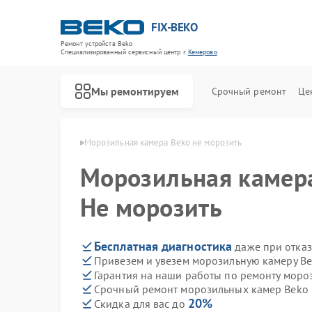
FIX-BEKO
Ремонт устройств Beko
Специализированный cервисный центр г.
Кемерово
Мы ремонтируем
Срочный ремонт
Це
ер Beko в Кемерово
Морозильная камера Beko не морозить
Морозильная каме
Не морозить
Бесплатная диагностика
даже при отказ
Привезем и увезем морозильную камеру Be
Гарантия на наши работы по ремонту мор
Срочный ремонт морозильных камер Beko в
20%
Скидка для вас до
Ремонт стиральных машин Beko
Ремонт посудомоечных машин Beko
Ремонт сушильных машин Beko
Ремонт духовых шкафов Beko
Ремонт варочных панелей Beko
Ремонт кухонных комбайнов Beko
Ремонт парогенераторов Beko
Ремонт вертикальных пылесосов Beko
Ремонт водонагревателей Beko
Ремонт микроволновых печей Beko