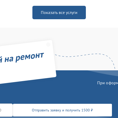
Показать все услуги
й на ремонт
При оформл
Отправить заявку и получить 1500 ₽