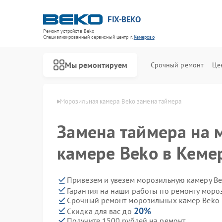
FIX-BEKO
Ремонт устройств Beko
Специализированный cервисный центр г.
Кемерово
Мы ремонтируем
Срочный ремонт
Це
ер Beko в Кемерово
Морозильная камера Beko замена таймера
Замена таймера на 
камере Beko в Кеме
Привезем и увезем морозильную камеру Be
Гарантия на наши работы по ремонту мор
Срочный ремонт морозильных камер Beko в
20%
Скидка для вас до
Получите 1500 рублей на ремонт
Ремонт стиральных машин Beko
Ремонт посудомоечных машин Beko
Ремонт сушильных машин Beko
Ремонт духовых шкафов Beko
Ремонт варочных панелей Beko
Ремонт кухонных комбайнов Beko
Ремонт парогенераторов Beko
Ремонт вертикальных пылесосов Beko
Ремонт водонагревателей Beko
Ремонт микроволновых печей Beko