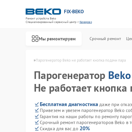
FIX-BEKO
Ремонт устройств Beko
Специализированный cервисный центр г.
Кемерово
Мы ремонтируем
Срочный ремонт
Це
ов Beko в Кемерово
Парогенератор Beko не работает кнопка подачи пара
Парогенератор
Beko
Не работает кнопка
Бесплатная диагностика
даже при отказ
Привезем и увезем парогенератор Beko со
Гарантия на наши работы по ремонту паро
Срочный ремонт парогенераторов Beko в т
20%
Скидка для вас до
Ремонт стиральных машин Beko
Ремонт посудомоечных машин Beko
Ремонт сушильных машин Beko
Ремонт духовых шкафов Beko
Ремонт варочных панелей Beko
Ремонт кухонных комбайнов Beko
Ремонт морозильных камер Beko
Ремонт вертикальных пылесосов Beko
Ремонт водонагревателей Beko
Ремонт микроволновых печей Beko