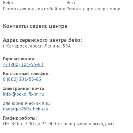
Beko
Beko
Ремонт кухонных комбайнов
Ремонт парогенераторов
Beko
Beko
Ремонт блендеров Beko
Ремонт кофеварок Beko
Контакты сервис центра
Ремонт холодильников Beko
Ремонт морозильных камер
Beko
Адрес сервисного центра Beko:
г. Кемерово, просп. Ленина, 59А
Горячая линия:
+7 (800) 301-55-83
Контактный телефон:
8 (800) 301-55-83
Электронная почта:
info@beko-fixim.ru
для юридических лиц
manager@fix-beko.ru
График работы:
ПН-ВСК с 9:00 до 21:00 без перерывов и выходных