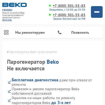
+7 (800) 301-55-83
Ежедневно, с 10:00 до 20:00
FIX-BEKO
Ремонт устройств Beko
+7 (800) 301-55-83
Специализированный
cервисный центр г.
Звонок бесплатный по РФ
Кемерово
Мы ремонтируем
Позвонить
ерово
Парогенератор Beko не включается
Парогенератор
Beko
Не включается
Бесплатная диагностика
даже при отказе от
ремонта
Привезем и увезем парогенератор Beko
собственной доставкой
Ремонт стиральных машин Beko
Ремонт сушильных машин Beko
Ремонт кухонных комбайнов Beko
Ремонт морозильных камер Beko
Ремонт вертикальных пылесосов Beko
Ремонт посудомоечных машин Beko
Ремонт микроволновых печей Beko
Гарантия на наши работы по ремонту
до 3-х лет
парогенераторов Beko