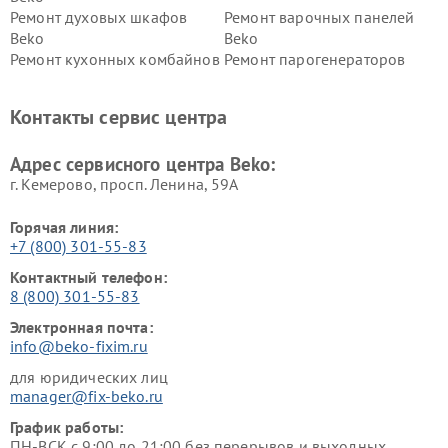
Ремонт духовых шкафов
Ремонт варочных панелей
Beko
Beko
Ремонт кухонных комбайнов
Ремонт парогенераторов
Beko
Beko
Ремонт блендеров Beko
Ремонт кофеварок Beko
Контакты сервис центра
Ремонт холодильников Beko
Ремонт морозильных камер
Beko
Адрес сервисного центра Beko:
г. Кемерово, просп. Ленина, 59А
Горячая линия:
+7 (800) 301-55-83
Контактный телефон:
8 (800) 301-55-83
Электронная почта:
info@beko-fixim.ru
для юридических лиц
manager@fix-beko.ru
График работы:
ПН-ВСК с 9:00 до 21:00 без перерывов и выходных