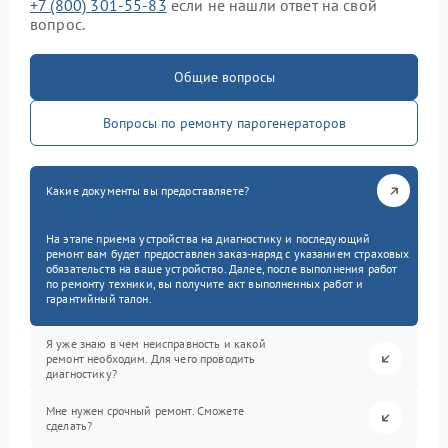
+7 (800) 301-55-83
если не нашли ответ на свой
вопрос.
Общие вопросы
Вопросы по ремонту парогенераторов
Какие документы вы предоставляете?
На этапе приема устройства на диагностику и последующий
ремонт вам будет предоставлен заказ-наряд с указанием страховых
обязательств на ваше устройство. Далее, после выполнения работ
по ремонту техники, вы получите акт выполненных работ и
гарантийный талон.
Я уже знаю в чем неисправность и какой
ремонт необходим. Для чего проводить
диагностику?
Мне нужен срочный ремонт. Сможете
сделать?