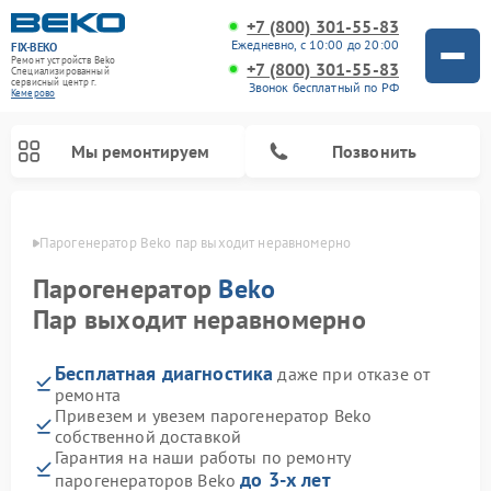
+7 (800) 301-55-83
Ежедневно, с 10:00 до 20:00
FIX-BEKO
Ремонт устройств Beko
+7 (800) 301-55-83
Специализированный
cервисный центр г.
Звонок бесплатный по РФ
Кемерово
Мы ремонтируем
Позвонить
ерово
Парогенератор Beko пар выходит неравномерно
Парогенератор
Beko
Пар выходит неравномерно
Бесплатная диагностика
даже при отказе от
ремонта
Привезем и увезем парогенератор Beko
собственной доставкой
Ремонт стиральных машин Beko
Ремонт сушильных машин Beko
Ремонт кухонных комбайнов Beko
Ремонт морозильных камер Beko
Ремонт вертикальных пылесосов Beko
Ремонт посудомоечных машин Beko
Ремонт микроволновых печей Beko
Гарантия на наши работы по ремонту
до 3-х лет
парогенераторов Beko