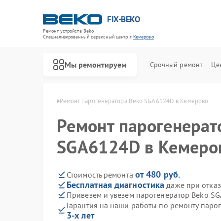
FIX-BEKO
Ремонт устройств Beko
Специализированный cервисный центр г.
Кемерово
Мы ремонтируем
Срочный ремонт
Це
ов Beko в Кемерово
Ремонт парогенератора Beko SGA6124D в Кемерово
Ремонт парогенерат
SGA6124D в Кемеро
от 480 руб.
Стоимость ремонта
Бесплатная диагностика
даже при отказ
Привезем и увезем парогенератор Beko S
Гарантия на наши работы по ремонту пар
3-х лет
Ремонт стиральных машин Beko
Ремонт посудомоечных машин Beko
Ремонт сушильных машин Beko
Ремонт духовых шкафов Beko
Ремонт варочных панелей Beko
Ремонт кухонных комбайнов Beko
Ремонт морозильных камер Beko
Ремонт вертикальных пылесосов Beko
Ремонт водонагревателей Beko
Ремонт микроволновых печей Beko