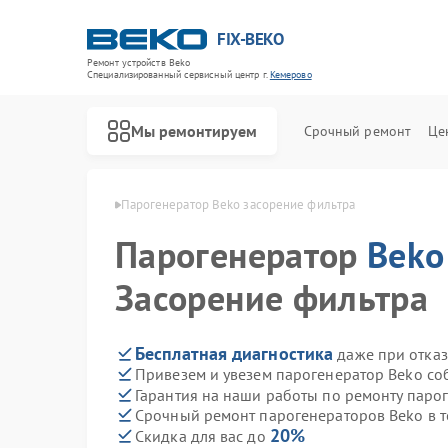
FIX-BEKO
Ремонт устройств Beko
Специализированный cервисный центр г.
Кемерово
Мы ремонтируем
Срочный ремонт
Це
ов Beko в Кемерово
Парогенератор Beko засорение фильтра
Парогенератор
Beko
Засорение фильтра
Бесплатная диагностика
даже при отказ
Привезем и увезем парогенератор Beko со
Гарантия на наши работы по ремонту паро
Срочный ремонт парогенераторов Beko в т
20%
Скидка для вас до
Ремонт стиральных машин Beko
Ремонт посудомоечных машин Beko
Ремонт сушильных машин Beko
Ремонт духовых шкафов Beko
Ремонт варочных панелей Beko
Ремонт кухонных комбайнов Beko
Ремонт морозильных камер Beko
Ремонт вертикальных пылесосов Beko
Ремонт водонагревателей Beko
Ремонт микроволновых печей Beko